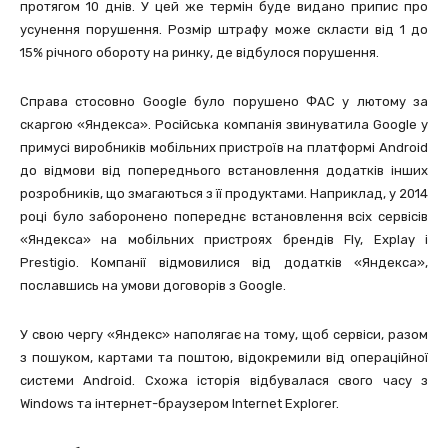
протягом 10 днів. У цей же термін буде видано припис про
усунення порушення. Розмір штрафу може скласти від 1 до
15% річного обороту на ринку, де відбулося порушення.
Справа стосовно Google було порушено ФАС у лютому за
скаргою «Яндекса». Російська компанія звинуватила Google у
примусі виробників мобільних пристроїв на платформі Android
до відмови від попереднього встановлення додатків інших
розробників, що змагаються з її продуктами. Наприклад, у 2014
році було заборонено попереднє встановлення всіх сервісів
«Яндекса» на мобільних пристроях брендів Fly, Explay і
Prestigio. Компанії відмовилися від додатків «Яндекса»,
пославшись на умови договорів з Google.
У свою чергу «Яндекс» наполягає на тому, щоб сервіси, разом
з пошуком, картами та поштою, відокремили від операційної
системи Android. Схожа історія відбувалася свого часу з
Windows та інтернет-браузером Internet Explorer.