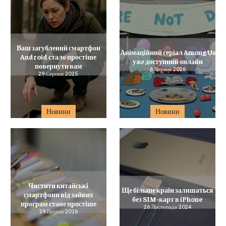
Ваш загублений смартфон
Анімаційний серіал Among Us
Android стало простіше
уже доступний онлайн
повернути вам
6 Червня 2026
29 Серпня 2025
Новини
Новини
Чистити китайські
Ще більше країн залишаться
смартфони від зайвих
без SIM-карт в iPhone
програм стане простіше
26 Листопада 2024
29 Грудня 2016