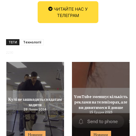
ЧИТАЙТЕ НАС У
ТЕЛЕГРАМ
ТЕГИ
Технології
2230
YouTube зменшує кількість
Кулі не зашкодять солдатам
реклами на телевізорах, але
ходити
ви дивитимеся її довше
28 Липня 2014
15 Грудня 2023
Новини
Новини