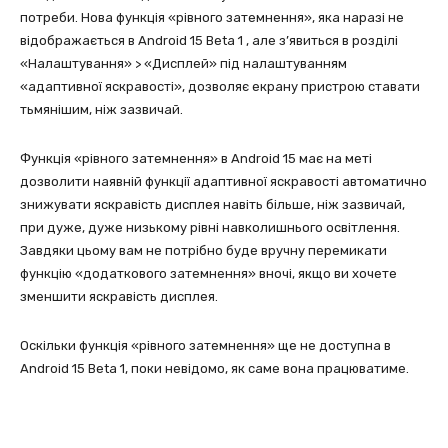
потреби. Нова функція «рівного затемнення», яка наразі не
відображається в Android 15 Beta 1 , але з’явиться в розділі
«Налаштування» > «Дисплей» під налаштуванням
«адаптивної яскравості», дозволяє екрану пристрою ставати
тьмянішим, ніж зазвичай.
Функція «рівного затемнення» в Android 15 має на меті
дозволити наявній функції адаптивної яскравості автоматично
знижувати яскравість дисплея навіть більше, ніж зазвичай,
при дуже, дуже низькому рівні навколишнього освітлення.
Завдяки цьому вам не потрібно буде вручну перемикати
функцію «додаткового затемнення» вночі, якщо ви хочете
зменшити яскравість дисплея.
Оскільки функція «рівного затемнення» ще не доступна в
Android 15 Beta 1, поки невідомо, як саме вона працюватиме.