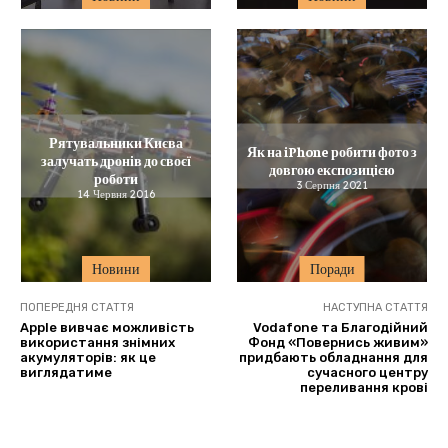
Рятувальники Києва
Як на iPhone робити фото з
залучать дронів до своєї
довгою експозицією
роботи
3 Серпня 2021
14 Червня 2016
Новини
Поради
ПОПЕРЕДНЯ СТАТТЯ
НАСТУПНА СТАТТЯ
Apple вивчає можливість
Vodafone та Благодійний
використання знімних
Фонд «Повернись живим»
акумуляторів: як це
придбають обладнання для
виглядатиме
сучасного центру
переливання крові