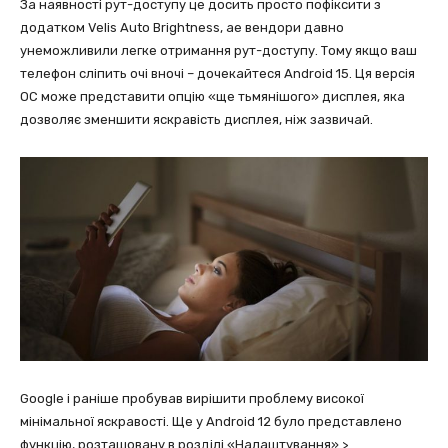
За наявності рут-доступу це досить просто пофіксити з
додатком Velis Auto Brightness, ае вендори давно
унеможливили легке отримання рут-доступу. Тому якщо ваш
телефон сліпить очі вночі – дочекайтеся Android 15. Ця версія
ОС може представити опцію «ще тьмянішого» дисплея, яка
дозволяє зменшити яскравість дисплея, ніж зазвичай.
Google і раніше пробував вирішити проблему високої
мінімальної яскравості. Ще у Android 12 було представлено
функцію, розташовану в розділі «Налаштування» >