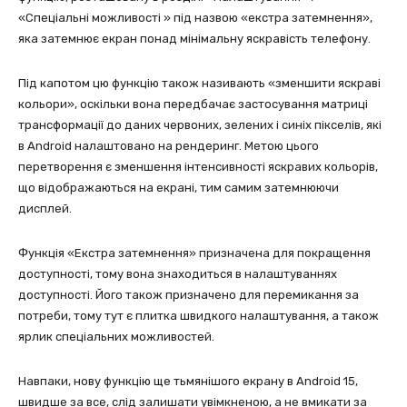
«Спеціальні можливості » під назвою «екстра затемнення»,
яка затемнює екран понад мінімальну яскравість телефону.
Під капотом цю функцію також називають «зменшити яскраві
кольори», оскільки вона передбачає застосування матриці
трансформації до даних червоних, зелених і синіх пікселів, які
в Android налаштовано на рендеринг. Метою цього
перетворення є зменшення інтенсивності яскравих кольорів,
що відображаються на екрані, тим самим затемнюючи
дисплей.
Функція «Екстра затемнення» призначена для покращення
доступності, тому вона знаходиться в налаштуваннях
доступності. Його також призначено для перемикання за
потреби, тому тут є плитка швидкого налаштування, а також
ярлик спеціальних можливостей.
Навпаки, нову функцію ще тьмянішого екрану в Android 15,
швидше за все, слід залишати увімкненою, а не вмикати за