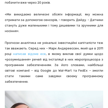
побачити вже через 20 років.
«Ми викидаємо величезні обсяги інформації, яку можна
отримати за допомогою сенсорів, – говорить Дейду. – Датчики
стануть дуже маленькими і тому дешевими та зручними для
носіння».
Прогнози аналітика не унікальні: інвестиційні капіталісти теж
так вважають. Серед них – Марк Андереессен, який ще в 2011
році
написав відоме есе
, в якому виклав свої думки щодо
«розумнішання» речей від інсталяції в них мікропроцесора з
програмним забезпеченням. За його словами, найбільші
світові компанії – від Google до Wal-Mart та FedEx – змогли
стати такими саме завдяки своєму програмному
забезпеченню.