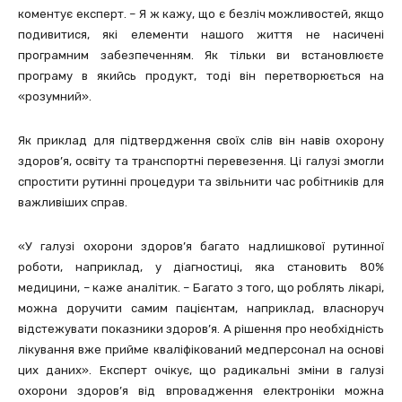
коментує експерт. – Я ж кажу, що є безліч можливостей, якщо
подивитися, які елементи нашого життя не насичені
програмним забезпеченням. Як тільки ви встановлюєте
програму в якийсь продукт, тоді він перетворюється на
«розумний».
Як приклад для підтвердження своїх слів він навів охорону
здоров’я, освіту та транспортні перевезення. Ці галузі змогли
спростити рутинні процедури та звільнити час робітників для
важливіших справ.
«У галузі охорони здоров’я багато надлишкової рутинної
роботи, наприклад, у діагностиці, яка становить 80%
медицини, – каже аналітик. – Багато з того, що роблять лікарі,
можна доручити самим пацієнтам, наприклад, власноруч
відстежувати показники здоров’я. А рішення про необхідність
лікування вже прийме кваліфікований медперсонал на основі
цих даних». Експерт очікує, що радикальні зміни в галузі
охорони здоров’я від впровадження електроніки можна