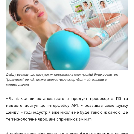
Дейду вважає, що наступним проривом в електроніці буде розвиток
“розумних” речей, якими керуватиме смартфон – він завжди з
користувачем
«Як тільки ви встановлюєте в продукт процесор з ПЗ та
надаєте доступ до інтерфейсу API, – розвиває свою думку
Дейду, – тоді індустрія вже ніколи не буде такою ж самою. Це
те технологічне ядро, яке спричинює зміни».
Аналітик також відзначив, що сьогодні є одна частина нашого