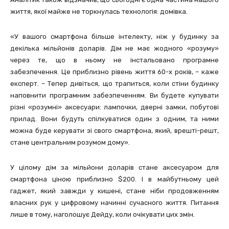
життя, якої майже не торкнулась технологія: домівка.
«У вашого смартфона більше інтелекту, ніж у будинку за
декілька мільйонів доларів. Дім не має жодного «розуму»
через те, що в ньому не інстальовано програмне
забезпечення. Це приблизно рівень життя 60-х років, – каже
експерт. – Тепер дивіться, що трапиться, коли стіни будинку
наповнити програмним забезпеченням. Ви будете купувати
різні «розумні» аксесуари: лампочки, дверні замки, побутові
прилад. Вони будуть спілкуватися один з одним, та ними
можна буде керувати зі свого смартфона, який, врешті-решт,
стане центральним розумом дому».
У цілому дім за мільйони доларів стане аксесуаром для
смартфона ціною приблизно $200. І в майбутньому цей
гаджет, який завжди у кишені, стане ніби продовженням
власних рук у цифровому начинні сучасного життя. Питання
лише в тому, наголошує Дейду, коли очікувати цих змін.