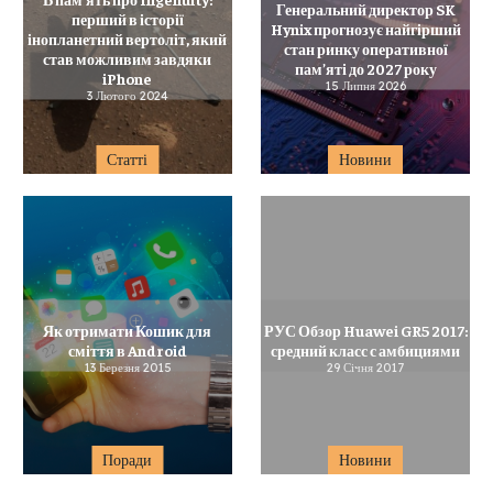
Генеральний директор SK
перший в історії
Hynix прогнозує найгірший
інопланетний вертоліт, який
стан ринку оперативної
став можливим завдяки
пам’яті до 2027 року
iPhone
15 Липня 2026
3 Лютого 2024
Статті
Новини
Як отримати Кошик для
РУС Обзор Huawei GR5 2017:
сміття в Android
средний класс с амбициями
13 Березня 2015
29 Січня 2017
Поради
Новини