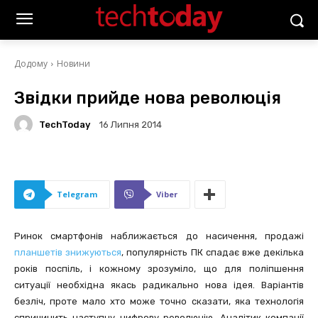
Додому
Новини
Звідки прийде нова революція
TechToday
16 Липня 2014
Telegram
Viber
Ринок смартфонів наближається до насичення, продажі
планшетів знижуються
, популярність ПК спадає вже декілька
років поспіль, і кожному зрозуміло, що для поліпшення
ситуації необхідна якась радикально нова ідея. Варіантів
безліч, проте мало хто може точно сказати, яка технологія
спричинить наступну цифрову революцію. Аналітик компанії