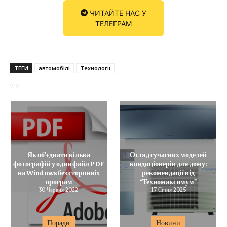
ЧИТАЙТЕ НАС У
ТЕЛЕГРАМ
ТЕГИ
автомобілі
Технології
918
Як об’єднати кілька
Огляд сучасних моделей
фотографій у один файл PDF
кондиціонерів для дому:
на Windows без сторонніх
рекомендації від
програм
“Техномаксимум”
30 Червня 2022
17 Січня 2025
Поради
Новини