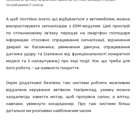
пограбування її салону
А щоб постійно знати, що відбувається з автомобілем, можна
використовувати сигналізацію з GSM-модулем. Цей пристрій
по стільниковому зв’язку передає на смартфон господаря
інформацію стосовно спрацювання сигналізації, відчинення
дверей чи багажника, увімкнення двигуна, спрацювання
датчика удару та (залежно від функціональності конкретної
моделі та її налаштувань) про інші події. Усе, що треба для
його роботи, – це наявність покриття.
Окрім додаткової безпеки, такі системи роблять можливим
віддалене керування автівкою. Наприклад, узимку можна
заздалегідь завести мотор, щоб прогрівся салон, а влітку,
навпаки, увімкнути кондиціонер. Про такі системи більш
детально ми розповімо найближчим часом.