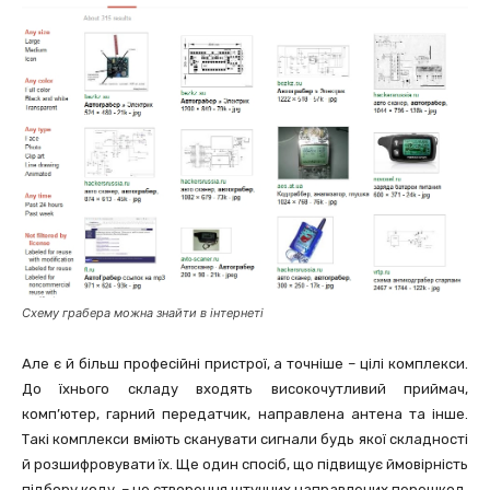
Схему грабера можна знайти в інтернеті
Але є й більш професійні пристрої, а точніше – цілі комплекси.
До їхнього складу входять високочутливий приймач,
комп’ютер, гарний передатчик, направлена антена та інше.
Такі комплекси вміють сканувати сигнали будь якої складності
й розшифровувати їх. Ще один спосіб, що підвищує ймовірність
підбору коду, – це створення штучних направлених перешкод.