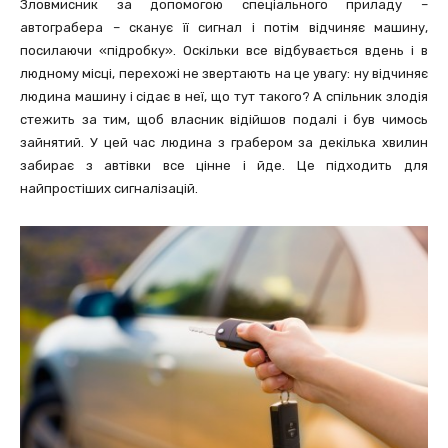
Зловмисник за допомогою спеціального приладу –
автограбера – сканує її сигнал і потім відчиняє машину,
посилаючи «підробку». Оскільки все відбувається вдень і в
людному місці, перехожі не звертають на це увагу: ну відчиняє
людина машину і сідає в неї, що тут такого? А спільник злодія
стежить за тим, щоб власник відійшов подалі і був чимось
зайнятий. У цей час людина з грабером за декілька хвилин
забирає з автівки все цінне і йде. Це підходить для
найпростіших сигналізацій.