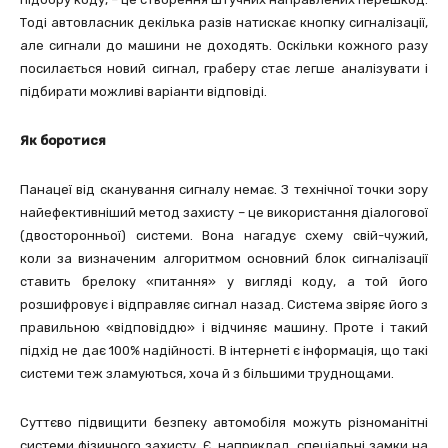
Тоді автовласник декілька разів натискає кнопку сигналізації,
але сигнали до машини не доходять. Оскільки кожного разу
посилається новий сигнал, граберу стає легше аналізувати і
підбирати можливі варіанти відповіді.
Як
боротися
Панацеї від сканування сигналу немає. З технічної точки зору
найефективніший метод захисту – це використання діалогової
(двосторонньої) системи. Вона нагадує схему свій-чужий,
коли за визначеним алгоритмом основний блок сигналізації
ставить брелоку «питання» у вигляді коду, а той його
розшифровує і відправляє сигнал назад. Система звіряє його з
правильною «відповіддю» і відчиняє машину. Проте і такий
підхід не дає 100% надійності. В інтернеті є інформація, що такі
системи теж зламуються, хоча й з більшими труднощами.
Суттєво підвищити безпеку автомобіля можуть різноманітні
системи фізичного захисту. Є, наприклад, спеціальні замки на