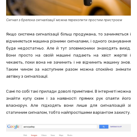
Сигнал з брелока сигналізації можна перехопити простим пристроєм
Якщо система сигналізації більш продумана, то зачиняється і
відчиняється машина різними сигналами, і одного сканування
буде недостатньо. Але й тут зловмисники знаходять вихід.
Вони просто на своїй машині падають на хвіст жертві і
чекають, поки вона не зачинить і не відчинить машину знов.
Таким чином за наступним разом можна спокійно знімати
автівку з сигналізації.
Самі по собі такі прилади доволі примітивні. В інтернеті можна
знайти купу схем і за наявності прямих рук спаяти його
власноруч. Але підходять вони лише для сигналізацій зі
статичним сигналом, тобто найпростішими варіантом захисту.