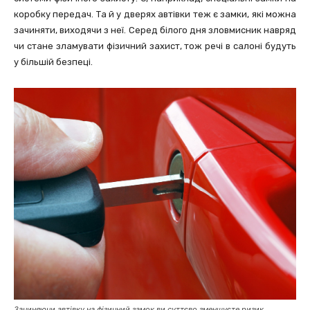
коробку передач. Та й у дверях автівки теж є замки, які можна
зачиняти, виходячи з неї. Серед білого дня зловмисник навряд
чи стане зламувати фізичний захист, тож речі в салоні будуть
у більшій безпеці.
Зачиняючи автівку на фізичний замок ви суттєво зменшуєте ризик