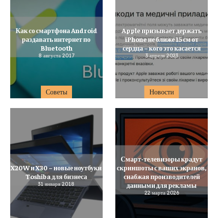
Как со смартфона Android
Apple призывает держать
раздавать интернет по
iPhone не ближе 15 см от
Bluetooth
сердца – кого это касается
8 августа 2017
3 апреля 2023
Советы
Новости
Смарт-телевизоры крадут
X20W и X30 – новые ноутбуки
скриншоты с ваших экранов,
Toshiba для бизнеса
снабжая производителей
31 января 2018
данными для рекламы
22 марта 2026