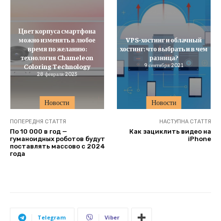
Цвет корпуса смартфона
можно изменять в любое
VPS-хостинг и облачный
время по желанию:
хостинг: что выбрать и в чем
технология Chameleon
разница?
Coloring Technology
9 сентября 2021
28 февраля 2023
Новости
Новости
ПОПЕРЕДНЯ СТАТТЯ
НАСТУПНА СТАТТЯ
По 10 000 в год —
Как зациклить видео на
гуманоидных роботов будут
iPhone
поставлять массово с 2024
года
Telegram
Viber