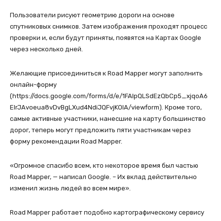
Пользователи рисуют геометрию дороги на основе
спутниковых снимков. Затем изображения проходят процесс
проверки и, если будут приняты, появятся на Картах Google
через несколько дней.
Желающие присоединиться к Road Mapper могут заполнить
онлайн-форму
(https://docs.google.com/forms/d/e/1FAIpQLSdEzQbCp5_xjqoA6
EIrJAvoeua8vDvBgLXud4NdiJQFvjKOIA/viewform). Кроме того,
самые активные участники, нанесшие на карту большинство
дорог, теперь могут предложить пяти участникам через
форму рекомендации Road Mapper.
«Огромное спасибо всем, кто некоторое время был частью
Road Mapper, — написал Google. – Их вклад действительно
изменил жизнь людей во всем мире».
Road Mapper работает подобно картографическому сервису