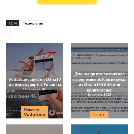
ТЕГИ
Технологии
727
День, когда кто-то взломал
Vodafone запустил 4G на 10
основу основ Bitcon и сделал
морских курортах Украины
из 21 млн 184 000 млн
13 августа 2018
криптомонет
16 августа 2025
Новости
Vodafone
Статьи