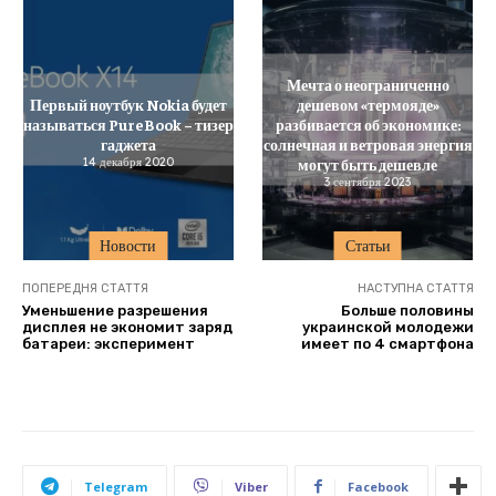
Мечта о неограниченно
Первый ноутбук Nokia будет
дешевом «термояде»
называться PureBook – тизер
разбивается об экономике:
гаджета
солнечная и ветровая энергия
14 декабря 2020
могут быть дешевле
3 сентября 2023
Новости
Статьи
ПОПЕРЕДНЯ СТАТТЯ
НАСТУПНА СТАТТЯ
Уменьшение разрешения
Больше половины
дисплея не экономит заряд
украинской молодежи
батареи: эксперимент
имеет по 4 смартфона
Telegram
Viber
Facebook