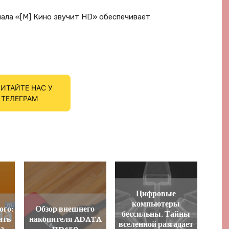
ала «[M] Кино звучит HD» обеспечивает
ИТАЙТЕ НАС У
ТЕЛЕГРАМ
Цифровые
компьютеры
ого:
Обзор внешнего
бессильны. Тайны
ать
накопителя ADATA
вселенной разгадает
у?
HD650