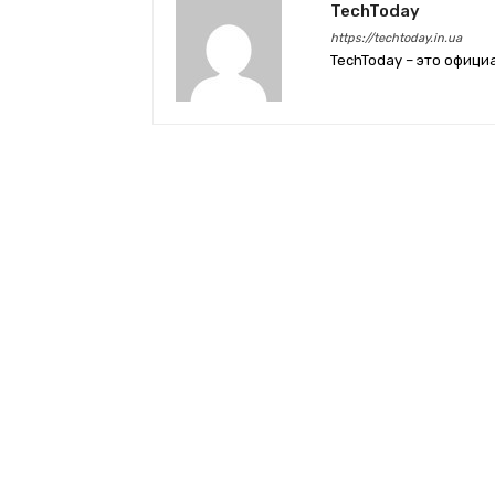
TechToday
https://techtoday.in.ua
TechToday – это офици