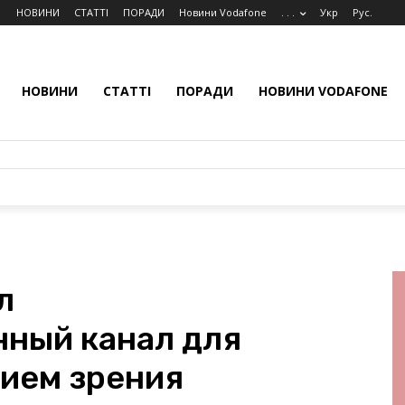
НОВИНИ
СТАТТІ
ПОРАДИ
Новини Vodafone
. . .
Укр
Рус.
НОВИНИ
СТАТТІ
ПОРАДИ
НОВИНИ VODAFONE
л
ный канал для
ием зрения