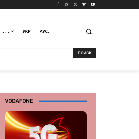
. . .
УКР
РУС.
ПОИСК
VODAFONE