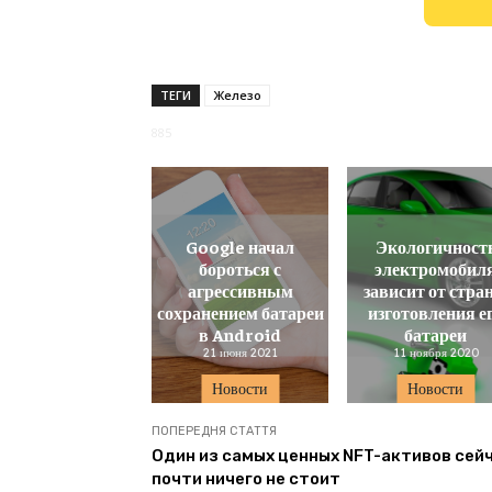
ТЕГИ
Железо
885
Google начал
Экологичност
бороться с
электромобил
агрессивным
зависит от стра
сохранением батареи
изготовления е
в Android
батареи
21 июня 2021
11 ноября 2020
Новости
Новости
ПОПЕРЕДНЯ СТАТТЯ
Один из самых ценных NFT-активов сей
почти ничего не стоит