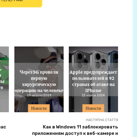
ь
Через 5G провели
Apple предупреждает
я
первую
пользователей в 92
ны
хирургическую
странах об атаке на
го
операцию на человеке
iPhone
19 августа 2019
12 апреля 2024
Новости
Новости
НАСТУПНА СТАТТЯ
час
Как в Windows 11 заблокировать
приложениям доступ к веб-камере и