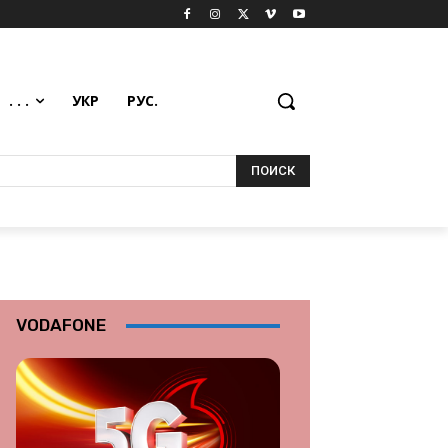
. . .
УКР
РУС.
ПОИСК
VODAFONE