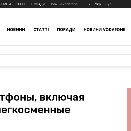
ОВИНИ
СТАТТІ
ПОРАДИ
Новини Vodafone
. . .
Укр
Рус.
НОВИНИ
СТАТТІ
ПОРАДИ
НОВИНИ VODAFONE
ртфоны, включая
 легкосменные