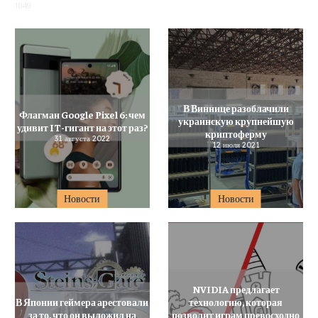
1049
В Виннице разоблачили
Флагман Google Pixel 6: чем
украинскую крупнейшую
удивит IT-гигант на этот раз?
криптоферму
31 августа 2022
12 июля 2021
Новости
Новости
NVIDIA предлагает
В Японии геймера арестовали
технологию, которая
за то, что он выложил на
позволит играм превосходно