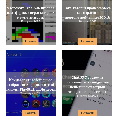
Microsoft Excel как игровая
Intel готовит процессоры со
платформа. 8 игр, в которые
120 ядрами и
можно поиграть
энергопотреблением 500 Вт
13 апреля 2025
28 июня 2023
Статьи
Новости
ChatGPT уведомит
Как добавить собственное
родителей, если подростки
изображение профиля в свой
испытывают острый
аккаунт PlayStation Network
эмоциональный стресс
24 января 2025
8 сентября 2025
Советы
Новости