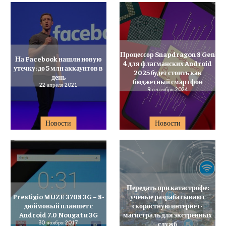
Процессор Snapdragon 8 Gen
На Facebook нашли новую
4 для флагманских Android
утечку: до 5 млн аккаунтов в
2025 будет стоить как
день
бюджетный смартфон
22 апреля 2021
9 сентября 2024
Новости
Новости
Передать при катастрофе:
Prestigio MUZE 3708 3G – 8-
ученые разрабатывают
дюймовый планшет с
скоростную интернет-
Android 7.0 Nougat и 3G
магистраль для экстренных
30 ноября 2017
служб