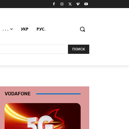
. . .
УКР
РУС.
ПОИСК
VODAFONE