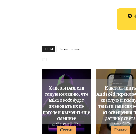
Ч
ТЕГИ
Технологии
613
Хакеры развели
Как заставит
такую комедию, что
Android переклю
Microsoft будет
светлую и темн
именовать их по
темы в зависимо
погоде и выходит еще
от освещения 
смешнее
датчику света
30 апреля 2023
29 мая 2026
Статьи
Советы