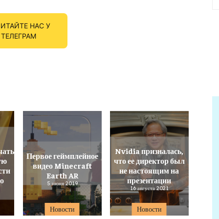
ИТАЙТЕ НАС У
ТЕЛЕГРАМ
ь
чать
Nvidia призналась,
Первое геймплейное
ую
что ее директор был
видео Minecraft
сти
не настоящим на
Earth AR
по
презентации
5 июня 2019
16 августа 2021
Новости
Новости