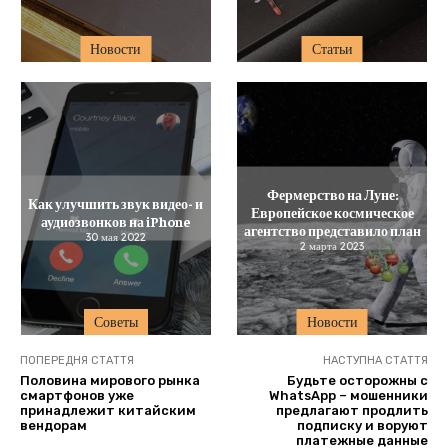
Новости
Статьи
Фермерство на Луне:
Как улучшить звук видео- и
Европейское космическое
аудиозвонков на iPhone
агентство представило план
30 мая 2022
2 марта 2023
Советы
Новости
ПОПЕРЕДНЯ СТАТТЯ
НАСТУПНА СТАТТЯ
Половина мирового рынка
Будьте осторожны с
смартфонов уже
WhatsApp – мошенники
принадлежит китайским
предлагают продлить
вендорам
подписку и воруют
платежные данные