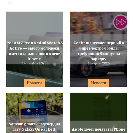
1085
Poco M7 Pro и Redmi Watch 5
Zeekr выпускает первый в
Active — выбор молодежи
мире электромобиль,
вместо завышенного в цене
требующий 9 минут на
iPhone
зарядку
14 октября 2025
3 февраля 2025
Новости
Новости
Samsung почти подтвердил
дату Galaxy Unpacked:
Apple хочет печатать iPhone