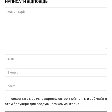
НАПИСАТИ ВІДПОВІДЬ
коментарі:
Ім'
E-
mai
сай
сохраните мое имя, адрес электронной почты и веб-сайт в
этом браузере для следующего комментария.