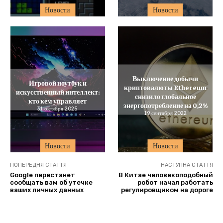
Новости
Новости
Выключение добычи
Игровой ноутбук и
криптовалюты Ethereum
искусственный интеллект:
снизило глобальное
кто кем управляет
энергопотребление на 0,2%
31 октября 2025
19 сентября 2022
Новости
Новости
ПОПЕРЕДНЯ СТАТТЯ
НАСТУПНА СТАТТЯ
Google перестанет
В Китае человекоподобный
сообщать вам об утечке
робот начал работать
ваших личных данных
регулировщиком на дороге