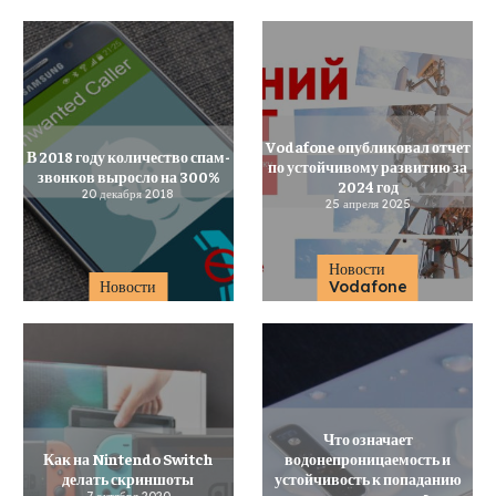
Vodafone опубликовал отчет
В 2018 году количество спам-
по устойчивому развитию за
звонков выросло на 300%
2024 год
20 декабря 2018
25 апреля 2025
Новости
Новости
Vodafone
Что означает
Как на Nintendo Switch
водонепроницаемость и
делать скриншоты
устойчивость к попаданию
7 октября 2020