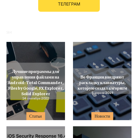
ТЕЛЕГРАМ
584
Лучшие программы для
управления файлами на
Во Франции внедряют
Android: Total Commander,
раскладку клавиатуры,
Files by Google, FX Explorer,
которую создал алгоритм
Solid Explorer
5 апреля 2019
14 сентября 2022
Статьи
Новости