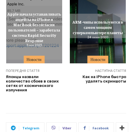
Apple начала устанавливать
апдейты на iPhone и
ARM-чипы используются в
MacBook без согласия
самом мощном
пользователей – заработала
суперкомпьютере планеты
система Rapid Security
24 июня 2020
Response
3 мая 2023
Новости
Новости
ПОПЕРЕДНЯ СТАТТЯ
НАСТУПНА СТАТТЯ
Японцы назвали
Как на iPhone быстро
количество сбоев в своих
удалять скриншоты
сетях от космического
излучения
Telegram
Viber
Facebook