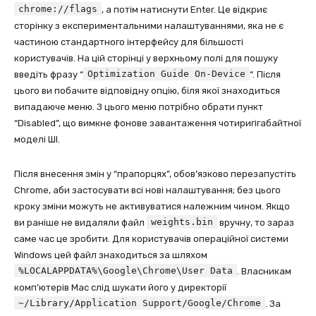
chrome://flags
, а потім натиснути Enter. Це відкриє
сторінку з експериментальними налаштуваннями, яка не є
частиною стандартного інтерфейсу для більшості
користувачів. На цій сторінці у верхньому полі для пошуку
Optimization Guide On-Device
введіть фразу “
“. Після
цього ви побачите відповідну опцію, біля якої знаходиться
випадаюче меню. З цього меню потрібно обрати пункт
“Disabled”, що вимкне фонове завантаження чотиригігабайтної
моделі ШІ.
Після внесення змін у “прапорцях”, обов’язково перезапустіть
Chrome, аби застосувати всі нові налаштування; без цього
кроку зміни можуть не активуватися належним чином. Якщо
weights.bin
ви раніше не видаляли файл
вручну, то зараз
саме час це зробити. Для користувачів операційної системи
Windows цей файл знаходиться за шляхом
%LOCALAPPDATA%\Google\Chrome\User Data
. Власникам
комп’ютерів Mac слід шукати його у директорії
~/Library/Application Support/Google/Chrome
. За