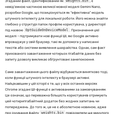
weights.bin
Згаданий файл, ідентифікований як
, є
невід’ємною частиною великої мовної моделі Gemini Nano,
розробки Google, що позиціонується як “ефективна” модель
штучного інтелекту для локальної роботи. Його можна знайти
глибоко у структурі папок профілю користувача, у директорії
OptGuideOnDeviceModel
під назвою
. Призначення цієї
моделі – підтримувати нові функції ШІ, які Google активно
впроваджує у свій браузер, такі як допомога у написанні
текстів або системи виявлення шахрайства. Однак, сам факт
прихованого завантаження чотирьох гігабайтів даних без
запиту дозволу викликає обґрунтовані занепокоєння.
Саме завантаження цього файлу відбувається винятково тоді,
коли функції штучного інтелекту в браузері активні.
Найцікавішим у цій історії є те, що у всіх останніх версіях
Chrome згадані ШІ-функції є активованими за замовчуванням.
Це означає, що переважна більшість користувачів отримують
цей чотиригігабайтний додаток без жодних запитань чи
попереджень. До того ж, це не є абсолютною новиною, адже
weights.bin
про існування файлу
повідомляли ще минулого