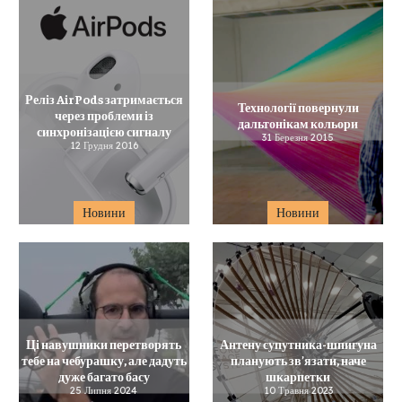
Реліз AirPods затримається
Технології повернули
через проблеми із
дальтонікам кольори
синхронізацією сигналу
31 Березня 2015
12 Грудня 2016
Новини
Новини
Ці навушники перетворять
Антену супутника-шпигуна
тебе на чебурашку, але дадуть
планують зв’язати, наче
дуже багато басу
шкарпетки
25 Липня 2024
10 Травня 2023