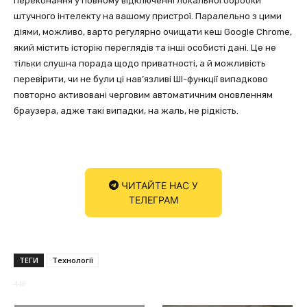
переконання у повному відключенні локальної обробки
штучного інтелекту на вашому пристрої. Паралельно з цими
діями, можливо, варто регулярно очищати кеш Google Chrome,
який містить історію переглядів та інші особисті дані. Це не
тільки слушна порада щодо приватності, а й можливість
перевірити, чи не були ці нав’язливі ШІ-функції випадково
повторно активовані черговим автоматичним оновленням
браузера, адже такі випадки, на жаль, не рідкість.
ЧИТАЙТЕ НАС У
ТЕЛЕГРАМ
ТЕГИ
Технології
448