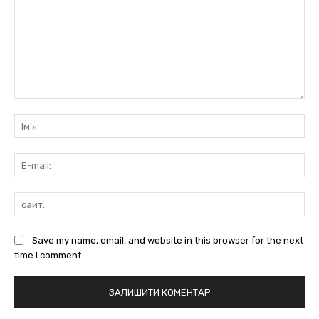
коментарі:
Ім'
E-
mai
сай
Save my name, email, and website in this browser for the next
time I comment.