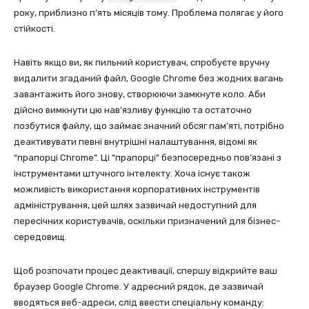
року, приблизно п’ять місяців тому. Проблема полягає у його
стійкості.
Навіть якщо ви, як пильний користувач, спробуєте вручну
видалити згаданий файл, Google Chrome без жодних вагань
завантажить його знову, створюючи замкнуте коло. Аби
дійсно вимкнути цю нав’язливу функцію та остаточно
позбутися файлу, що займає значний обсяг пам’яті, потрібно
деактивувати певні внутрішні налаштування, відомі як
“прапорці Chrome”. Ці “прапорці” безпосередньо пов’язані з
інструментами штучного інтелекту. Хоча існує також
можливість використання корпоративних інструментів
адміністрування, цей шлях зазвичай недоступний для
пересічних користувачів, оскільки призначений для бізнес-
середовищ.
Щоб розпочати процес деактивації, спершу відкрийте ваш
браузер Google Chrome. У адресний рядок, де зазвичай
вводяться веб-адреси, слід ввести спеціальну команду: