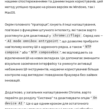
нашими спостереженнями та даними інших користувачів, цей
метод успішно працює на різних версіях як Windows, так і
MacOS.
Окрім головного “прапорця”, існують й інші налаштування,
пов’язані з функціями штучного інтелекту, які також варто
chrome://flags
розглянути для деактивації у
. Серед них —
AI mode omnibox entrypoint
“
“, що дозволяє прибрати
NTP
нав’язливу кнопку ШІ з адресного рядка, а також “
compose
NTP composebox
” або “
“, які відповідають за
відключення ШІ на нових вкладках. Це допомагає зменшити
візуальне засмічення інтерфейсу та уникнути активації
небажаних ШІ-інструментів, надаючи користувачеві більше
контролю над виглядом і поведінкою браузера без зайвих
інновацій.
Додатково, у загальних налаштуваннях Chrome, варто
On
перейти до розділу “Система” та деактивувати опцію “
device AI
“. Це є ще одним кроком для остаточного