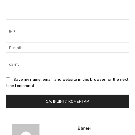
коментарі:
Ім'
E-
mai
сай
Save my name, email, and website in this browser for the next
time I comment.
Євген