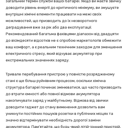
загальний термін служби вашої батареї. Якщо ви маєте звичку
доводити рівень енергії до критичного мінімуму, ви змушуєте
внутрішні хімічні елементи працювати на межі своїх
можливостей, що призводить до їх незворотного
деградування вже за рік або два експлуатації.
Рекомендований багатьма фахівцями діапазон від двадцяти
до вісімдесяти відсотків не є спробою маркетологів обмежити
ваш комфорт, а є реальним технічним заходом для зменшення
електричного стресу, який відчуває акумулятор при
екстремальних значеннях заряду.
Тривале перебування пристрою у повністю розрядженому
стані є ще більш руйнівним процесом, оскільки хімічна
структура батареї починає змінюватися, що часто призводить
до втрати ємності або повної відмови акумулятора
накопичувати заряд у майбутньому. Відмова від звички
доводити гаджет до стану вимкнення дозволить вам
уникнути постійних пошуків розетки в публічних місцях та
значно відтермінувати необхідність дорогої заміни
акумулятора. Пам’ятайте, що будь-який літій-іонний пристрій,