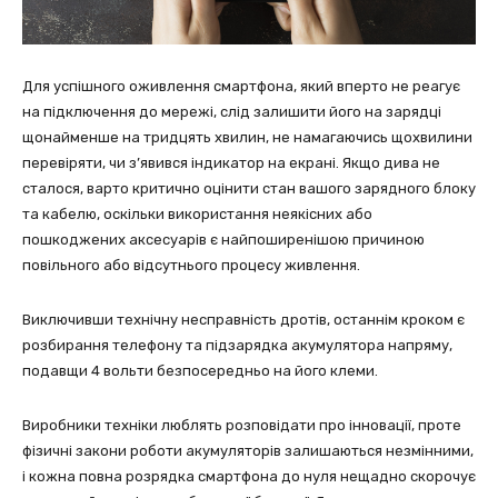
Для успішного оживлення смартфона, який вперто не реагує
на підключення до мережі, слід залишити його на зарядці
щонайменше на тридцять хвилин, не намагаючись щохвилини
перевіряти, чи з’явився індикатор на екрані. Якщо дива не
сталося, варто критично оцінити стан вашого зарядного блоку
та кабелю, оскільки використання неякісних або
пошкоджених аксесуарів є найпоширенішою причиною
повільного або відсутнього процесу живлення.
Виключивши технічну несправність дротів, останнім кроком є
розбирання телефону та підзарядка акумулятора напряму,
подавщи 4 вольти безпосередньо на його клеми.
Виробники техніки люблять розповідати про інновації, проте
фізичні закони роботи акумуляторів залишаються незмінними,
і кожна повна розрядка смартфона до нуля нещадно скорочує