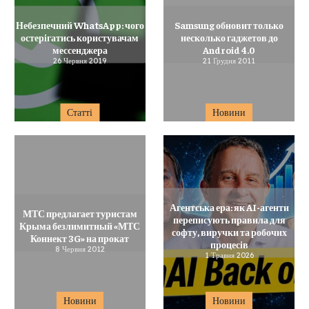
Небезпечний WhatsApp: чого
Samsung обновит только
остерігатись користувачам
несколько гаджетов до
мессенджера
Android 4.0
26 Червня 2019
21 Грудня 2011
Статті
Новини
Агентська ера: як AI-агенти
МТС предлагает туристам
переписують правила для
Крыма безлимитный «МТС
софту, виручки та робочих
Коннект 3G» на прокат
процесів
8 Червня 2012
1 Травня 2026
Новини
Новини