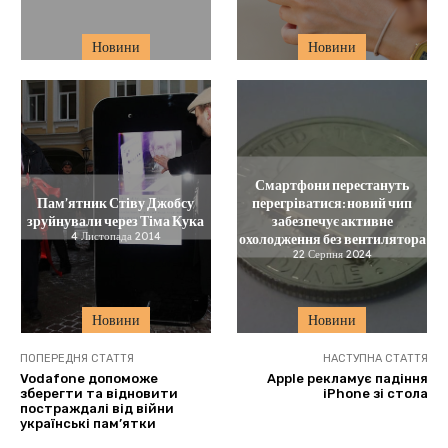
Новини
Новини
Смартфони перестануть
Пам’ятник Стіву Джобсу
перегріватися: новий чип
зруйнували через Тіма Кука
забезпечує активне
4 Листопада 2014
охолодження без вентилятора
22 Серпня 2024
Новини
Новини
ПОПЕРЕДНЯ СТАТТЯ
НАСТУПНА СТАТТЯ
Vodafone допоможе
Apple рекламує падіння
зберегти та відновити
iPhone зі стола
постраждалі від війни
українські пам’ятки