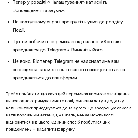
Тепер у розділі «Налаштування» натисніть
«Сповіщення та звуки».
На наступному екрані прокрутіть униз до розділу
Події.
Тут ви побачите перемикач під назвою «Контакт
приєднався до Telegram». Вимкніть його.
Це воно. Відтепер Telegram не надсилатиме вам
сповіщення, коли хтось із вашого списку контактів
приєднається до платформи.
Треба пам’ятати, що хоча цей перемикач вимикає сповіщення,
ви все одно отримуватимете повідомлення чату в додатку,
коли контакт приєднується до Telegram. Це захаращує список
чатів порожніми чатами, і, на жаль, немає можливості
відмовитися від цього. Єдиний спосіб позбутися цих
повідомлень — видалити їх вручну.