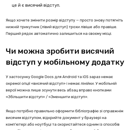
це й є висячий відступ.
Якщо хочете змінити розмір відступу — просто знову потягніть
нижній трикутник (лівий відступ) трохи лівіше або правіше.
Перший рядок автоматично залишиться на своєму місці.
Чи можна зробити висячий
відступ у мобільному додатку
У застосунку Google Docs для Android та iOS зараз немає
окремої опції «висячий відступ» і немає лінійки. У мобільній
версії можна лише зсунути весь абзац вправо кнопками
«Збільшити відступ» / «Зменшити відступ».
Якщо потрібно правильно оформити бібліографію зі справжнім
висячим відступом, відкрийте документ у браузері на
комп’ютері або ноутбуці та скористайтеся одним із способів