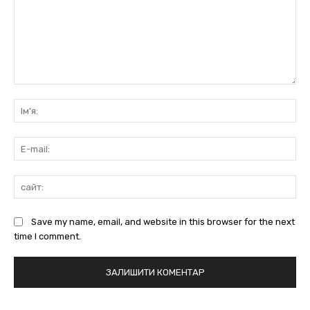
коментарі:
Ім'
E-
mai
сай
Save my name, email, and website in this browser for the next
time I comment.