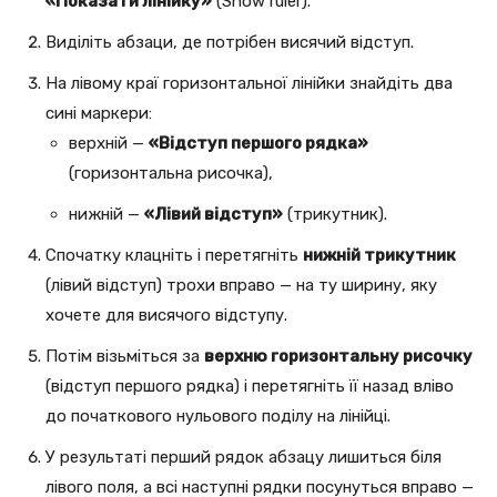
«Показати лінійку»
(Show ruler).
Виділіть абзаци, де потрібен висячий відступ.
На лівому краї горизонтальної лінійки знайдіть два
сині маркери:
верхній —
«Відступ першого рядка»
(горизонтальна рисочка),
нижній —
«Лівий відступ»
(трикутник).
Спочатку клацніть і перетягніть
нижній трикутник
(лівий відступ) трохи вправо — на ту ширину, яку
хочете для висячого відступу.
Потім візьміться за
верхню горизонтальну рисочку
(відступ першого рядка) і перетягніть її назад вліво
до початкового нульового поділу на лінійці.
У результаті перший рядок абзацу лишиться біля
лівого поля, а всі наступні рядки посунуться вправо —