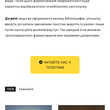
вище. Після цього форматування збережеться й буде
коректно відображатися і в мобільному застосунку.
До речі:
якщо ви оформлюєте велику бібліографію, спочатку
введіть усі записи звичайним текстом, виділіть їх разом і лише
потім застосуйте висячий відступ. Так швидше й не виникає
«роз’їхавшогося» форматування між окремими джерелами.
ЧИТАЙТЕ НАС У
ТЕЛЕГРАМ
ТЕГИ
Технології
3613