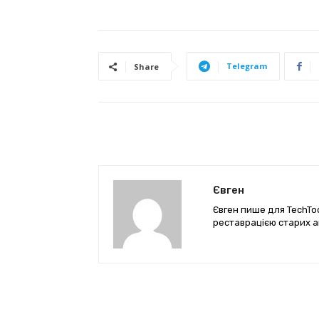
Telegram
Share
Євген
Євген пише для TechTod
реставрацією старих а