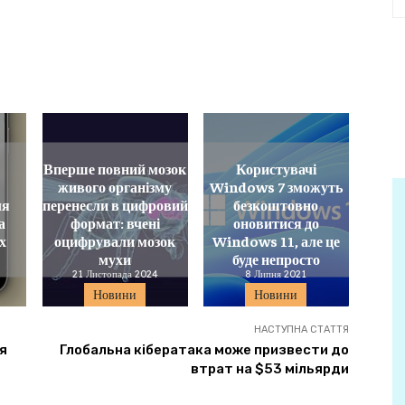
Вперше повний мозок
Користувачі
живого організму
Windows 7 зможуть
ля
перенесли в цифровий
безкоштовно
а
формат: вчені
оновитися до
ох
оцифрували мозок
Windows 11, але це
мухи
буде непросто
21 Листопада 2024
8 Липня 2021
Новини
Новини
НАСТУПНА СТАТТЯ
я
Глобальна кібератака може призвести до
втрат на $53 мільярди