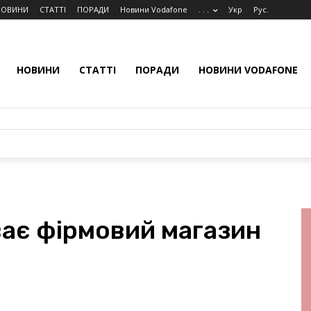
НОВИНИ
СТАТТІ
ПОРАДИ
Новини Vodafone
. . .
Укр
Рус.
НОВИНИ
СТАТТІ
ПОРАДИ
НОВИНИ VODAFONE
ває фірмовий магазин