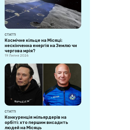
СТАТТІ
Космічне кільце на Місяці:
нескінченна енергія на Землю чи
чергова мрія?
19 Липня 2026
СТАТТІ
Конкуренція мільярдерів на
орбіті: хто першим висадить
людей на Місяць