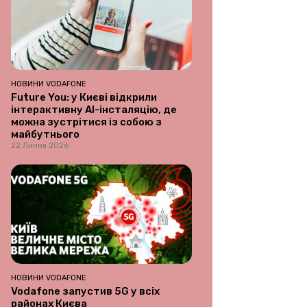
НОВИНИ VODAFONE
Future You: у Києві відкрили
інтерактивну AI-інсталяцію, де
можна зустрітися із собою з
майбутнього
22 Липня 2026
НОВИНИ VODAFONE
Vodafone запустив 5G у всіх
районах Києва