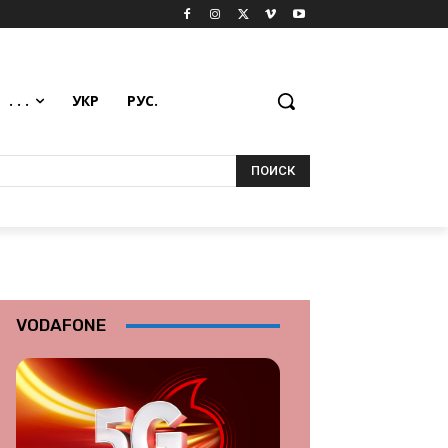
. . .
УКР
РУС.
ПОИСК
VODAFONE