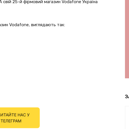
А свій 25-й фірмовий магазин Vodafone Україна
азин Vodafone, виглядають так:
З
ИТАЙТЕ НАС У
ТЕЛЕГРАМ