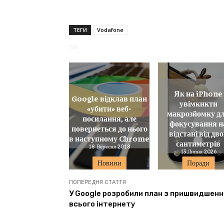
ТЕГИ
Vodafone
769
Як на iPhone
Google відклав план
увімкнкти
«убити» веб-
макрозйомку д
посилання, але
фокусування н
повернеться до нього
відстані від дв
в наступному Chrome
сантиметрів
18 Вересня 2018
13 Липня 2026
Новини
Поради
ПОПЕРЕДНЯ СТАТТЯ
У Google розробили план з пришвидшенн
всього інтернету