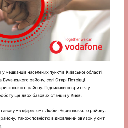
у мешканців населених пунктів Київської області:
а Бучанського району, селі Cтарі Петрівці
аришівського району. Підсилили покриття у
роботу ще двох базових станцій у Києві.
і знову «в ефірі»: смт Любеч Чернігівського району,
о району, також повністю відновлений зв’язок у смт
в.