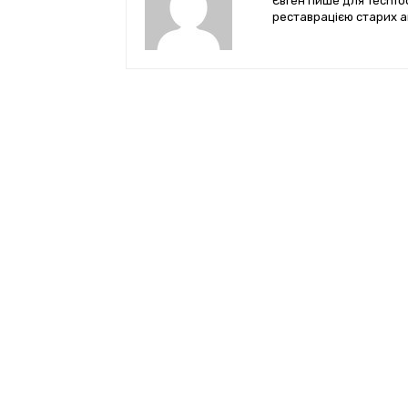
Євген пише для TechTod
реставрацією старих а