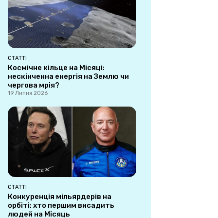
СТАТТІ
Космічне кільце на Місяці:
нескінченна енергія на Землю чи
чергова мрія?
19 Липня 2026
СТАТТІ
Конкуренція мільярдерів на
орбіті: хто першим висадить
людей на Місяць