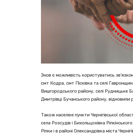
Знов є можливість користуватись зв’язком 
смт Кодра, смт Пісківка та селі Гавронщин
Вишгородського району, селі Рудницьке Б
Дмитрівці Бучанського району, відновили 
Також населені пункти Чернігівської област
села Розсудів і Бихольцохівка Ріпкінськог
Ріпки і в районі Олександрівка міста Чернігі