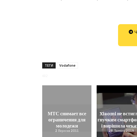
Ч
ТЕГИ
Vodafone
602
МТС снимает все
Xiaomi не встигл
ограничения для
гнучким смартф
молодежи
і вирішила чека
2 Вересня 2011
28 Лютого 2019