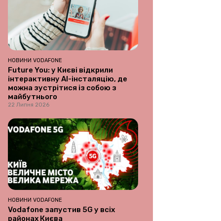
НОВИНИ VODAFONE
Future You: у Києві відкрили
інтерактивну AI-інсталяцію, де
можна зустрітися із собою з
майбутнього
22 Липня 2026
НОВИНИ VODAFONE
Vodafone запустив 5G у всіх
районах Києва