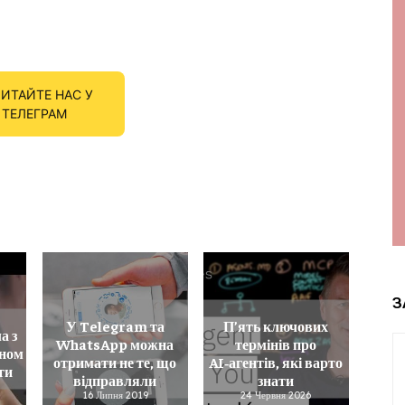
ИТАЙТЕ НАС У
ТЕЛЕГРАМ
З
У Telegram та
П’ять ключових
а з
WhatsApp можна
термінів про
оном
отримати не те, що
AI‑агентів, які варто
ти
відправляли
знати
16 Липня 2019
24 Червня 2026