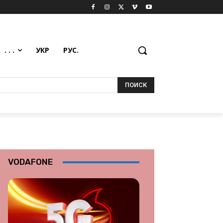
. . .
УКР
РУС.
ПОИСК
VODAFONE