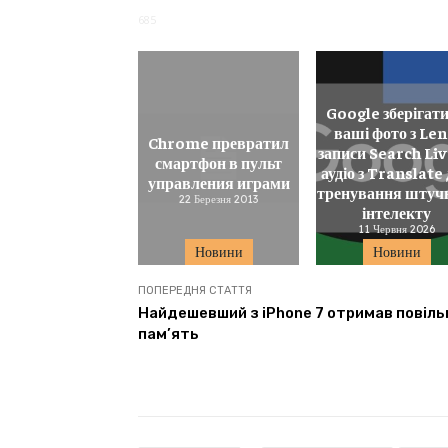
685
Google зберігат
ваші фото з Len
Chrome превратил
записи Search Liv
смартфон в пульт
аудіо з Translate
управления играми
тренування штуч
22 Березня 2013
інтелекту
11 Червня 2026
Новини
Новини
ПОПЕРЕДНЯ СТАТТЯ
Найдешевший з iPhone 7 отримав повіль
пам’ять