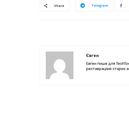
Telegram
Share
Євген
Євген пише для TechTod
реставрацією старих а