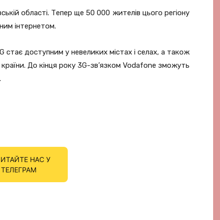
кій області. Тепер ще 50 000 жителів цього регіону
ним інтернетом.
G стає доступним у невеликих містах і селах, а також
 країни. До кінця року 3G-зв’язком Vodafone зможуть
.
ИТАЙТЕ НАС У
ТЕЛЕГРАМ