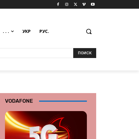
. . .
УКР
РУС.
ПОИСК
VODAFONE