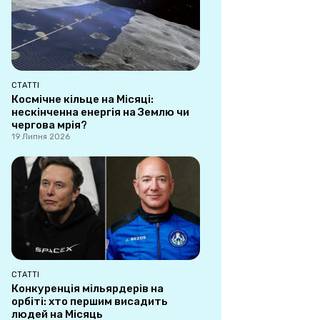
СТАТТІ
Космічне кільце на Місяці:
нескінченна енергія на Землю чи
чергова мрія?
19 Липня 2026
СТАТТІ
Конкуренція мільярдерів на
орбіті: хто першим висадить
людей на Місяць