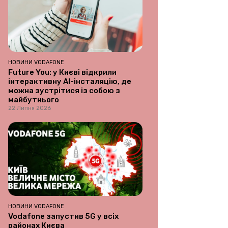
НОВИНИ VODAFONE
Future You: у Києві відкрили
інтерактивну AI-інсталяцію, де
можна зустрітися із собою з
майбутнього
22 Липня 2026
НОВИНИ VODAFONE
Vodafone запустив 5G у всіх
районах Києва