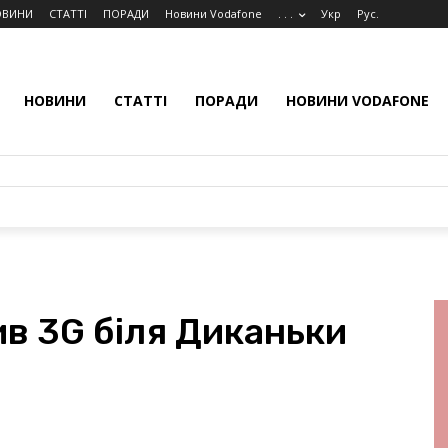
ОВИНИ
СТАТТІ
ПОРАДИ
Новини Vodafone
. . .
Укр
Рус.
НОВИНИ
СТАТТІ
ПОРАДИ
НОВИНИ VODAFONE
в 3G біля Диканьки