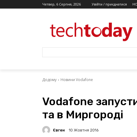
Четвер, 6 Серпня, 2026
Увійти / приєднатися
Н
Додому
Новини Vodafone
Vodafone запусти
та в Миргороді
Євген
10 Жовтня 2016