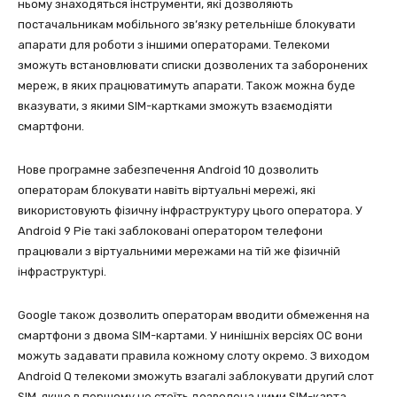
ньому знаходяться інструменти, які дозволяють
постачальникам мобільного зв’язку ретельніше блокувати
апарати для роботи з іншими операторами. Телекоми
зможуть встановлювати списки дозволених та заборонених
мереж, в яких працюватимуть апарати. Також можна буде
вказувати, з якими SIM-картками зможуть взаємодіяти
смартфони.
Нове програмне забезпечення Android 10 дозволить
операторам блокувати навіть віртуальні мережі, які
використовують фізичну інфраструктуру цього оператора. У
Android 9 Pie такі заблоковані оператором телефони
працювали з віртуальними мережами на тій же фізичній
інфраструктурі.
Google також дозволить операторам вводити обмеження на
смартфони з двома SIM-картами. У нинішніх версіях ОС вони
можуть задавати правила кожному слоту окремо. З виходом
Android Q телекоми зможуть взагалі заблокувати другий слот
SIM, якщо в першому не стоїть дозволена ними SIM-карта.