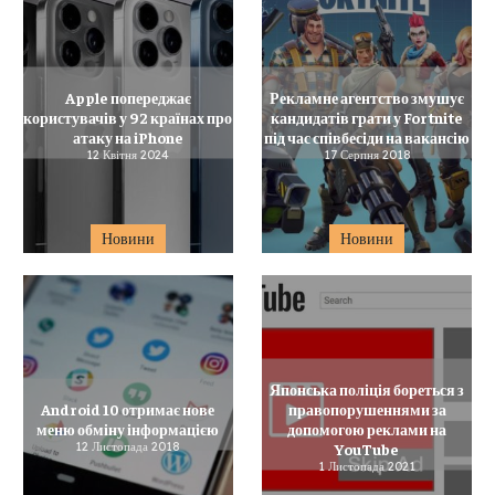
Apple попереджає
Рекламне агентство змушує
користувачів у 92 країнах про
кандидатів грати у Fortnite
атаку на iPhone
під час співбесіди на вакансію
12 Квітня 2024
17 Серпня 2018
Новини
Новини
Японська поліція бореться з
Android 10 отримає нове
правопорушеннями за
меню обміну інформацією
допомогою реклами на
12 Листопада 2018
YouTube
1 Листопада 2021