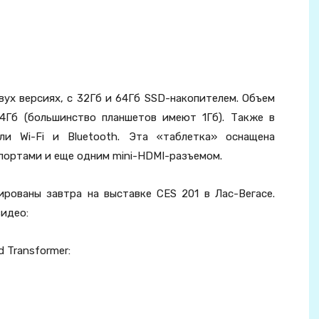
вух версиях, с 32Гб и 64Гб SSD-накопителем. Объем
 4Гб (большинство планшетов имеют 1Гб). Также в
ли Wi-Fi и Bluetooth. Эта «таблетка» оснащена
портами и еще одним mini-HDMI-разъемом.
рованы завтра на выставке CES 201 в Лас-Вегасе.
видео:
d Transformer: