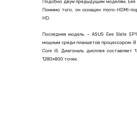
Подобно двум предыдущим моделям, Eee P
Помимо того, он оснащен micro-HDMI-п
HD.
Последняя модель – ASUS Eee Slate EP
мощным среди планшетов процессором. В 
Core i5. Диагональ дисплея составляет 
1280×800 точек.