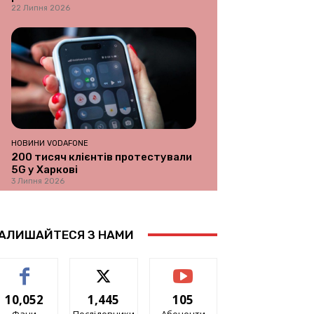
22 Липня 2026
НОВИНИ VODAFONE
200 тисяч клієнтів протестували
5G у Харкові
3 Липня 2026
АЛИШАЙТЕСЯ З НАМИ
10,052
1,445
105
Фани
Послідовники
Абоненти