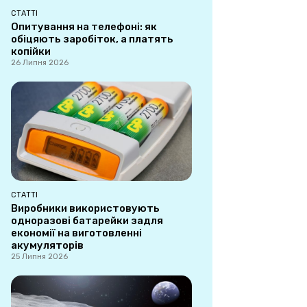
СТАТТІ
Опитування на телефоні: як
обіцяють заробіток, а платять
копійки
26 Липня 2026
СТАТТІ
Виробники використовують
одноразові батарейки задля
економії на виготовленні
акумуляторів
25 Липня 2026