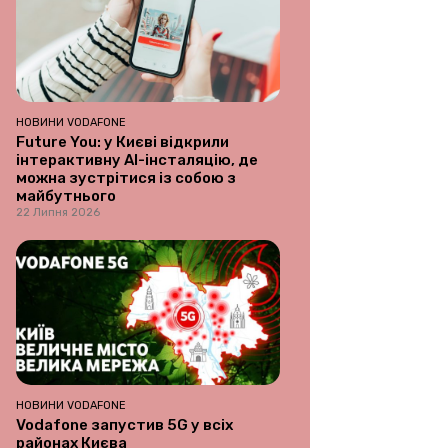
НОВИНИ VODAFONE
Future You: у Києві відкрили
інтерактивну AI-інсталяцію, де
можна зустрітися із собою з
майбутнього
22 Липня 2026
НОВИНИ VODAFONE
Vodafone запустив 5G у всіх
районах Києва