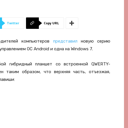
Twitter
Copy URL
одителей компьютеров
представил
новую серию
управлением ОС Android и одна на Windows 7.
обой гибридный планшет со встроенной QWERTY-
ен таким образом, что верхняя часть, отъезжая,
лавиши: