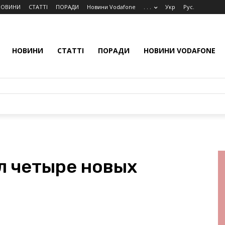
НОВИНИ
СТАТТІ
ПОРАДИ
Новини Vodafone
. . .
Укр
Рус.
НОВИНИ
СТАТТІ
ПОРАДИ
НОВИНИ VODAFONE
л четыре новых