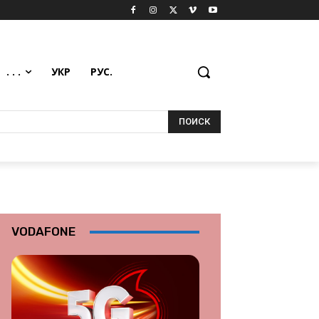
. . .
УКР
РУС.
ПОИСК
VODAFONE