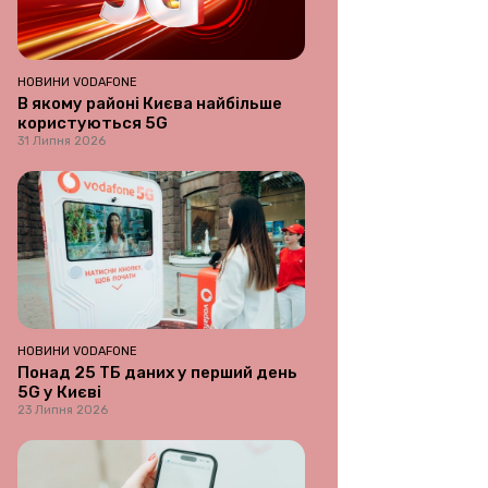
НОВИНИ VODAFONE
В якому районі Києва найбільше
користуються 5G
31 Липня 2026
НОВИНИ VODAFONE
Понад 25 ТБ даних у перший день
5G у Києві
23 Липня 2026