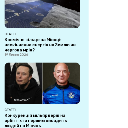
СТАТТІ
Космічне кільце на Місяці:
нескінченна енергія на Землю чи
чергова мрія?
19 Липня 2026
СТАТТІ
Конкуренція мільярдерів на
орбіті: хто першим висадить
людей на Місяць