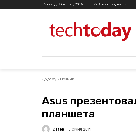
П’ятниця, 7 Серпня, 2026
Увійти / приєднатися
Додому
Новини
Asus презентова
планшета
Євген
5 Січня 2011