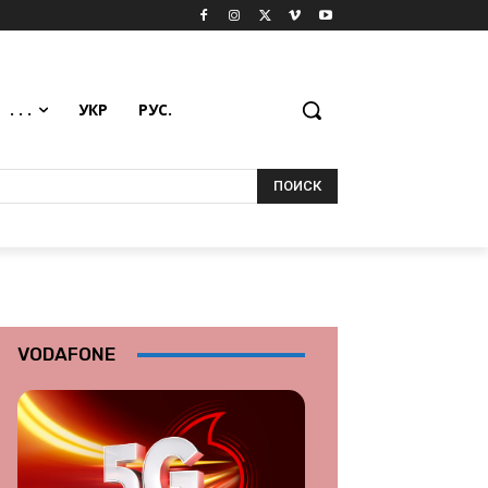
. . .
УКР
РУС.
ПОИСК
VODAFONE