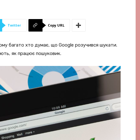
Twitter
Copy URL
ому багато хто думає, що Google розучився шукати.
іють, як працює пошуковик.