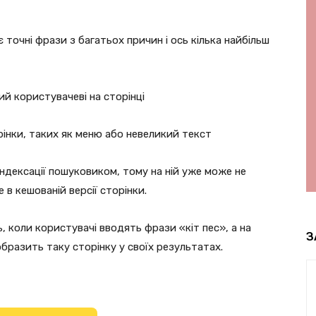
точні фрази з багатьох причин і ось кілька найбільш
ий користувачеві на сторінці
інки, таких як меню або невеликий текст
індексації пошуковиком, тому на ній уже може не
 в кешованій версії сторінки.
ь, коли користувачі вводять фрази «кіт пес», а на
З
образить таку сторінку у своїх результатах.