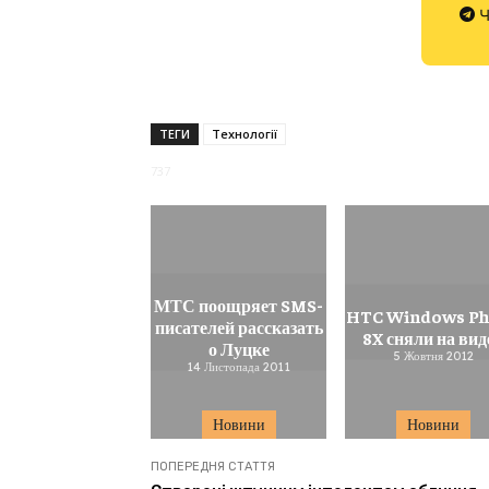
Ч
ТЕГИ
Технології
737
МТС поощряет SMS-
HTC Windows P
писателей рассказать
8X сняли на вид
о Луцке
5 Жовтня 2012
14 Листопада 2011
Новини
Новини
ПОПЕРЕДНЯ СТАТТЯ