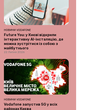
НОВИНИ VODAFONE
Future You: у Києві відкрили
інтерактивну AI-інсталяцію, де
можна зустрітися із собою з
майбутнього
22 Липня 2026
НОВИНИ VODAFONE
Vodafone запустив 5G у всіх
районах Києва