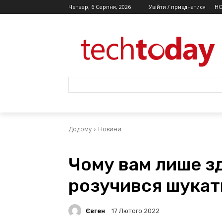
Четвер, 6 Серпня, 2026
Увійти / приєднатися
Н
Додому
Новини
Чому вам лише зд
розучився шукат
Євген
17 Лютого 2022