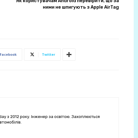
Як користувачам Android перевірити, що за
ними не шпигують з Apple AirTag
Facebook
Twitter
ay з 2012 року. Інженер за освітою. Захоплюється
втомобілів.