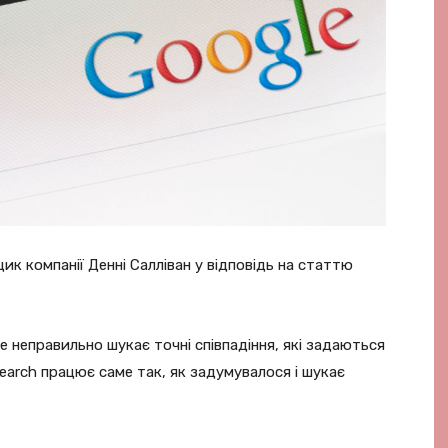
к компанії Денні Салліван у відповідь на статтю
e неправильно шукає точні співпадіння, які задаються
earch працює саме так, як задумувалося і шукає