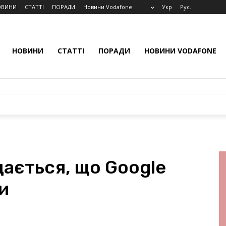
ОВИНИ
СТАТТІ
ПОРАДИ
Новини Vodafone
. . .
Укр
Рус.
НОВИНИ
СТАТТІ
ПОРАДИ
НОВИНИ VODAFONE
ається, що Google
и