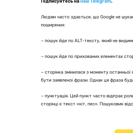
Підписуйтесь на
наш Telegram
.
Людям часто здається, що Google не шукає 
поширених:
– пошук йде по ALT-тексту, який не видим
– пошук йде по прихованих елементах стор
– сторінка змінилася з моменту останньої 
бути заявленої фрази. Однак ця фраза буде
– пунктуація. Цей пункт часто відіграє рол
сторінці є текст «кіт, пес». Пошуковик від