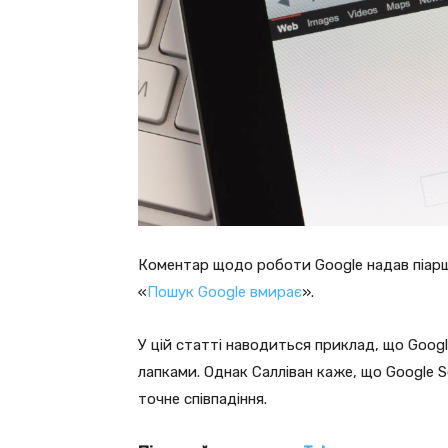
Коментар щодо роботи Google надав піарщи
«
Пошук Google вмирає
».
У цій статті наводиться приклад, що Googl
лапками. Однак Салліван каже, що Google S
точне співпадіння.