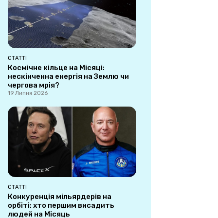
СТАТТІ
Космічне кільце на Місяці:
нескінченна енергія на Землю чи
чергова мрія?
19 Липня 2026
СТАТТІ
Конкуренція мільярдерів на
орбіті: хто першим висадить
людей на Місяць