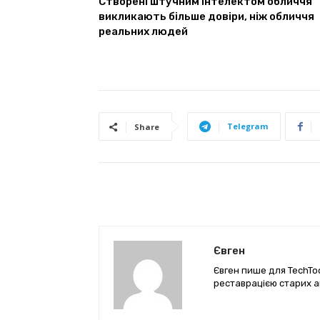
Створені штучним інтелектом обличчя
викликають більше довіри, ніж обличчя
реальних людей
Telegram
Share
Євген
Євген пише для TechTod
реставрацією старих а