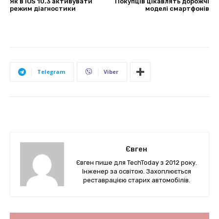
Як в iOS 10.3 активувати
Покупців цікавлять дорожчі
режим діагностики
моделі смартфонів
Telegram
Viber
Євген
Євген пише для TechToday з 2012 року.
Інженер за освітою. Захоплюється
реставрацією старих автомобілів.