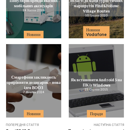
Популярні бренди якісних
області до мапи туристичних
мобільних аксесуарів
маршрутів Find&Follow:
24 Квітня 2026
Village Routes
10 Грудня 2020
Новини
Новини
Vodafone
Смартфони закликають
Як встановити Android 5 на
прирівняти до цигарок – нова
ПК із Windows
ідея ВООЗ
25 Серпня 2015
7 Жовтня 2024
Новини
Поради
ПОПЕРЕДНЯ СТАТТЯ
НАСТУПНА СТАТТЯ