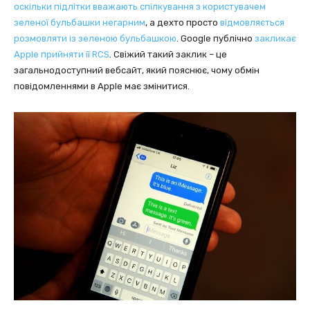
оскільки підлітки вважають спілкування з користувачем
зеленої бульбашки негарним
, а дехто просто
відмовляється
розмовляти із зеленою бульбашкою
. Google публічно
закликає
Apple прийняти її RCS
. Свіжий такий заклик – це
загальнодоступний вебсайт, який пояснює, чому обмін
повідомленнями в Apple має змінитися.