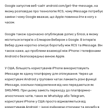
Google запустив веб-сайт android.com/get-the-message, на
якому розповідає про технологію RCS, чому iMessage потребує
заміни і чому Google вважає, що Apple повинна йти в ногу з
часом.
Google також одночасно опублікував допис у блозі, в якому
міститься інтерв’ю з Елмаром Вебером з Google. В інтерв’ю
Вебер дуже коротко описує боротьбу між RCS та iMessage. Він
також каже, що проблеми взаємодії між iPhone і телефонами
Android є безпосередньо виною Apple.
У США, більшість користувачів iPhone використовують
iMessage як єдину платформу для спілкування. Через це
користувачі Android у групових чатах ламають різні функції
iMessage, оскільки повідомлення від них передаються як
SMS/MMS. При цьому замість переходу до платформно-
агностичних чатів, таких як WhatsApp або Telegram,
користувачі iPhone у США просто відмовляються від
користувачів Android — іноді руйнуючи стосунки та дружбу в