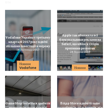
1016
Apple так обмежила всі
Vodafone Україна у третьому
блокувальники реклами на
кварталі 2017 року вдвічі
Safari, що uBlock Origin
збільшив інвестиції в мережу
припинив розвиток
14 Листопада 2017
24 Вересня 2019
Новини
Vodafone
Новини
GameStop готується зробити
В App Store вдвічі більше
пропозицію щодо купівлі
розробників-мільйонерів, ніж