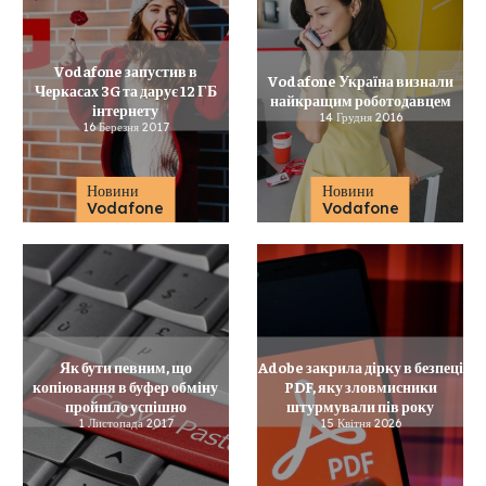
Vodafone запустив в
Vodafone Україна визнали
Черкасах 3G та дарує 12 ГБ
найкращим роботодавцем
інтернету
14 Грудня 2016
16 Березня 2017
Новини
Новини
Vodafone
Vodafone
Як бути певним, що
Adobe закрила дірку в безпеці
копіювання в буфер обміну
PDF, яку зловмисники
пройшло успішно
штурмували пів року
1 Листопада 2017
15 Квітня 2026