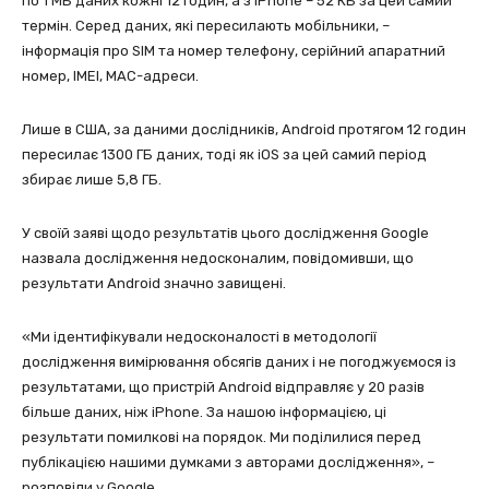
по 1 МБ даних кожні 12 годин, а з iPhone – 52 КБ за цей самий
термін. Серед даних, які пересилають мобільники, –
інформація про SIM та номер телефону, серійний апаратний
номер, IMEI, MAC-адреси.
Лише в США, за даними дослідників, Android протягом 12 годин
пересилає 1300 ГБ даних, тоді як iOS за цей самий період
збирає лише 5,8 ГБ.
У своїй заяві щодо результатів цього дослідження Google
назвала дослідження недосконалим, повідомивши, що
результати Android значно завищені.
«Ми ідентифікували недосконалості в методології
дослідження вимірювання обсягів даних і не погоджуємося із
результатами, що пристрій Android відправляє у 20 разів
більше даних, ніж iPhone. За нашою інформацією, ці
результати помилкові на порядок. Ми поділилися перед
публікацією нашими думками з авторами дослідження», –
розповіли у Google.