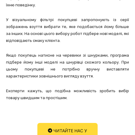
їхню поведінку.
У візуальному фільтрі покупцеві запропонують із серії
зображень взуття вибрати те, яке подобається йому більше
за інших. На основі цього вибору робот підбере нові моделі, які
відповідають смаку клієнта.
Якщо покупець натисне на черевики зі шнурками, програма
підбере йому інші моделі на шнурівці схожого кольору. При
цьому покупцеві не потрібно вручну виставляти
характеристики зовнішнього вигляду взуття.
Експерти кажуть, що подібна можливість зробить вибір
товару швидшим та простішим.
ЧИТАЙТЕ НАС У