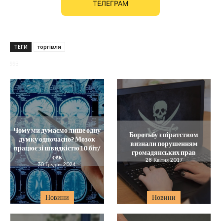
ТЕЛЕГРАМ
ТЕГИ
торгівля
993
Чому ми думаємо лише одну
Боротьбу з піратством
думку одночасно? Мозок
визнали порушенням
працює зі швидкістю 10 біт/
громадянських прав
сек
28 Квітня 2017
30 Грудня 2024
Новини
Новини