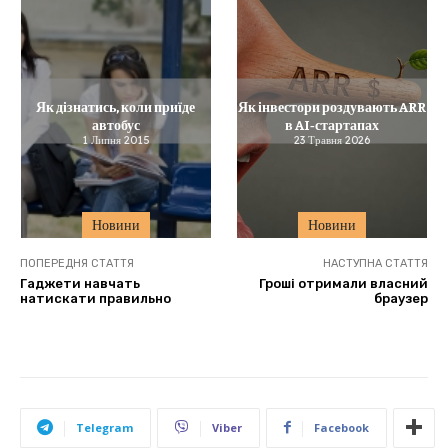
Як дізнатись, коли приїде
Як інвестори роздувають ARR
автобус
в AI‑стартапах
1 Липня 2015
23 Травня 2026
Новини
Новини
ПОПЕРЕДНЯ СТАТТЯ
НАСТУПНА СТАТТЯ
Гаджети навчать
Гроші отримали власний
натискати правильно
браузер
Telegram
Viber
Facebook