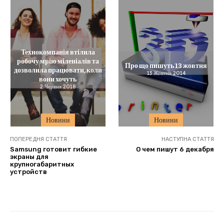
Технокомпанія втілила
робочу мрію міленіалів та
Про що пишуть 13 жовтня
дозволила працювати, коли
13 Жовтня 2014
вони хочуть
2 Червня 2018
Новини
Новини
ПОПЕРЕДНЯ СТАТТЯ
НАСТУПНА СТАТТЯ
Samsung готовит гибкие
О чем пишут 6 декабря
экраны для
крупногабаритных
устройств