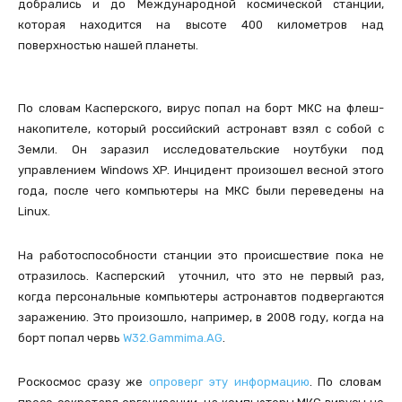
добрались и до Международной космической станции,
которая находится на высоте 400 километров над
поверхностью нашей планеты.
По словам Касперского, вирус попал на борт МКС на флеш-
накопителе, который российский астронавт взял с собой с
Земли. Он заразил исследовательские ноутбуки под
управлением Windows XP. Инцидент произошел весной этого
года, после чего компьютеры на МКС были переведены на
Linux.
На работоспособности станции это происшествие пока не
отразилось. Касперский уточнил, что это не первый раз,
когда персональные компьютеры астронавтов подвергаются
заражению. Это произошло, например, в 2008 году, когда на
борт попал червь
W32.Gammima.AG
.
Роскосмос сразу же
опроверг эту информацию
. По словам