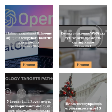
Найпопулярніший ШІ почне
Велике оновлення Wi-Fi уже
офіційно генерувати контент
тут: гаджети проходять
для дорослих
сертифікацію
16 Жовтня 2025
9 Січня 2024
Новини
Новини
У Jaguar Land Rover хочуть
Ще 235 тисяч українців
перетворити автомобіль на
отримали доступ до 4G
протиінфекційний прилад
18 Лютого 2020