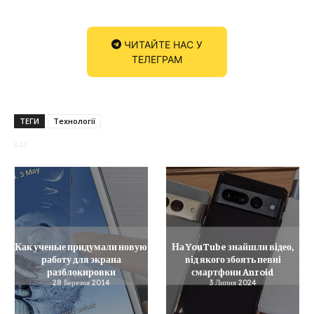
ЧИТАЙТЕ НАС У
ТЕЛЕГРАМ
ТЕГИ
Технології
844
Как ученые придумали новую
На YouTube знайшли відео,
работу для экрана
від якого збоять певні
разблокировки
смартфони Anroid
28 Березня 2014
3 Липня 2024