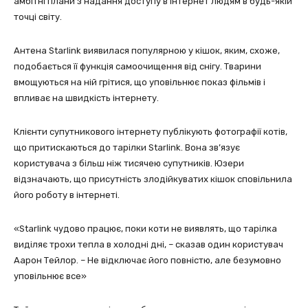
амбітні плани з надання доступу в інтернет людям в будь-якій
точці світу.
Антена Starlink виявилася популярною у кішок, яким, схоже,
подобається її функція самоочищення від снігу. Тварини
вмощуються на ній грітися, що уповільнює показ фільмів і
впливає на швидкість інтернету.
Клієнти супутникового інтернету публікують фотографії котів,
що притискаються до тарілки Starlink. Вона зв’язує
користувача з більш ніж тисячею супутників. Юзери
відзначають, що присутність злодійкуватих кішок сповільнила
його роботу в інтернеті.
«Starlink чудово працює, поки коти не виявлять, що тарілка
виділяє трохи тепла в холодні дні, – сказав один користувач
Аарон Тейлор. – Не відключає його повністю, але безумовно
уповільнює все»