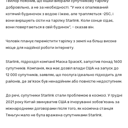
Тейлор пояснив, що кішки вибрали супутникову тарілку
добровільно, а не за необхідності. “У них є опалюваний
котячий будиночок з водою і їжею, але трапляється -25С, і
вони вирішують сісти на тарілку Starlink. Коли сонце сідає,
вони повертаються в свій будинок”, – сказав він.
Чоловік планує перемістити тарілку з землі на більш високе
місце для надійної роботи інтернету.
Starlink, підрозділ компанії Маска SpaceX, запустив понад 1600
супутників. Компанія, яка має дозвіл влади США на запуск до
12 000 супутників, заявляє, що послуга ідеально підходить для
районів, де зв’язок був ненадійним або повністю недоступним.
До речі, супутники Starlink стали проблемою в космосі. У грудні
2021 року Китай звинуватив США в ігноруванні зобов’язань за
міжнародними договорами після того, як космічна станція
Тяньгун мало не була вражена супутниками Starlink.