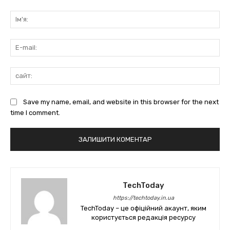
коментарі:
Ім'
E-
mai
сай
Save my name, email, and website in this browser for the next
time I comment.
TechToday
https://techtoday.in.ua
TechToday – це офіційний акаунт, яким
користується редакція ресурсу