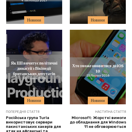
9 Листопада 2017
Новини
Новини
Як ШІ вичитує політичні
Хто зможе оновитися до iOS
династії з Вікіпедії
10
британських депутатів
15 Червня 2016
10 Травня 2026
Новини
Новини
ПОПЕРЕДНЯ СТАТТЯ
НАСТУПНА СТАТТЯ
Російська група Turla
Microsoft: Жорсткі вимоги
використовує сервери
до обладнання для Windows
пакистанських хакерів для
11 не обговорюються
атак на афганські та