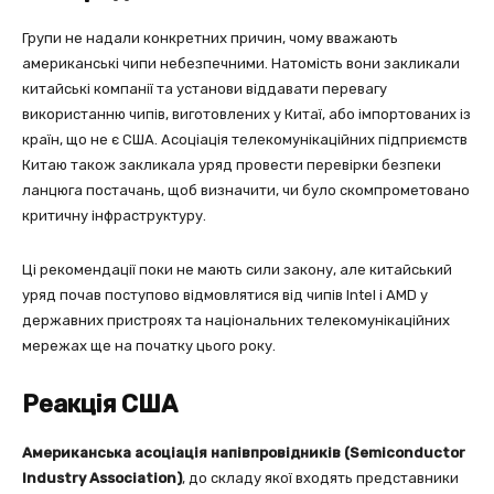
Групи не надали конкретних причин, чому вважають
американські чипи небезпечними. Натомість вони закликали
китайські компанії та установи віддавати перевагу
використанню чипів, виготовлених у Китаї, або імпортованих із
країн, що не є США. Асоціація телекомунікаційних підприємств
Китаю також закликала уряд провести перевірки безпеки
ланцюга постачань, щоб визначити, чи було скомпрометовано
критичну інфраструктуру.
Ці рекомендації поки не мають сили закону, але китайський
уряд почав поступово відмовлятися від чипів Intel і AMD у
державних пристроях та національних телекомунікаційних
мережах ще на початку цього року.
Реакція США
Американська асоціація напівпровідників (Semiconductor
Industry Association)
, до складу якої входять представники