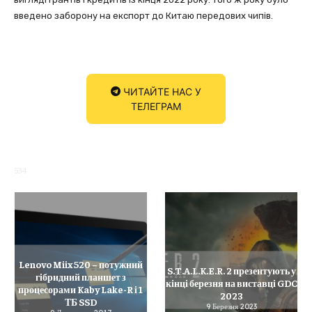
введено заборону на експорт до Китаю передових чипів.
ЧИТАЙТЕ НАС У
ТЕЛЕГРАМ
534
Lenovo Miix 520 – потужний
S.T.A.L.K.E.R. 2 презентують у
гібридний планшет з
кінці березня на виставці GDC
процесорами Kaby Lake-R і 1
2023
ТБ SSD
9 Березня 2023