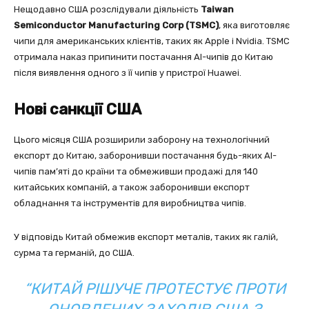
Нещодавно США розслідували діяльність
Taiwan
Semiconductor Manufacturing Corp (TSMC)
, яка виготовляє
чипи для американських клієнтів, таких як Apple і Nvidia. TSMC
отримала наказ припинити постачання AI-чипів до Китаю
після виявлення одного з її чипів у пристрої Huawei.
Нові санкції США
Цього місяця США розширили заборону на технологічний
експорт до Китаю, заборонивши постачання будь-яких AI-
чипів пам’яті до країни та обмеживши продажі для 140
китайських компаній, а також заборонивши експорт
обладнання та інструментів для виробництва чипів.
У відповідь Китай обмежив експорт металів, таких як галій,
сурма та германій, до США.
“КИТАЙ РІШУЧЕ ПРОТЕСТУЄ ПРОТИ