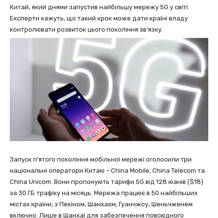
Китай, який днями запустив найбільшу мережу 5G у світі.
Експерти кажуть, що такий крок може дати країні владу
контролювати розвиток цього покоління зв’язку.
Запуск п’ятого покоління мобільної мережі оголосили три
національні оператори Китаю – China Mobile, China Telecom та
China Unicom. Вони пропонують тарифи 5G від 128 юанів ($18)
за 30 ГБ трафіку на місяць. Мережа працює в 50 найбільших
містах країни, з Пекіном, Шанхаєм, Гуанчжоу, Шеньчженем
включно. Лише в Шанхаї для забезпечення повсюдного