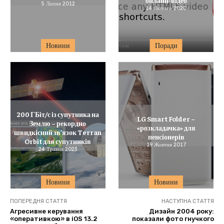
5 Липня 2012
14 Лютого 2020
Новини
Поради
200 ГБіт/с із супутника на
LG Smart Folder –
Землю – рекордно
«розкладачка» для
швидкісний зв’язок Terran
пенсіонерів
Orbit для супутників
19 Жовтня 2017
24 Травня 2023
Новини
Новини
ПОПЕРЕДНЯ СТАТТЯ
НАСТУПНА СТАТТЯ
Агресивне керування
Дизайн 2004 року:
«оперативкою» в iOS 13.2
показали фото гнучкого