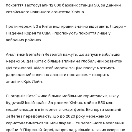
покриття застосували 12 000 базових станцій 5G, за даними
китайського новинного агентства Xinhua.
Проти мережі 5G в Китаї інші країни значно відстають. Лідери –
Південна Корея та США – пропонують покриття лише у
вибраних районах.
Аналітики Bernstein Research кажуть, що запуск найбільшої
мережі 5G дає Китаю більше впливу на глобальний розвиток
цієї технології. «Масштаб мережі та ціна послуг матимуть
радикальний вплив на ланцюги поставок», – говорить
аналітик Кріс Лейн.
Сьогодні в Китаї живе більше мобільних користувачів, ніж у
будь-якій іншій країні. За даними Xinhua, майже 850 млн
людей виходять в інтернет зі смартфонів. Експерти компанії
Jefferies передбачають, що до 2020 року мережею 5G
користуватиметься 110 млн людей – 7% загального населення
країни. У Південній Кореї, наприклад, кількість таких юзерів не