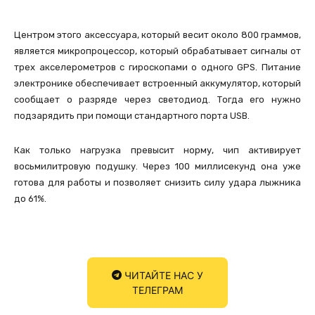
Центром этого аксессуара, который весит около 800 граммов,
является микропроцессор, который обрабатывает сигналы от
трех акселерометров с гироскопами о одного GPS. Питание
электронике обеспечивает встроенный аккумулятор, который
сообщает о разряде через светодиод. Тогда его нужно
подзарядить при помощи стандартного порта USB.
Как только нагрузка превысит норму, чип активирует
восьмилитровую подушку. Через 100 миллисекунд она уже
готова для работы и позволяет снизить силу удара лыжника
до 61%.
ЧИТАЙТЕ НАС У
ТЕЛЕГРАМ