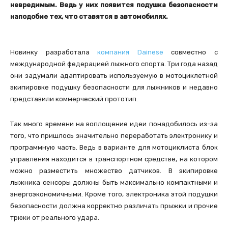
невредимым. Ведь у них появится подушка безопасности
наподобие тех, что ставятся в автомобилях.
Новинку разработала
компания Dainese
совместно с
международной федерацией лыжного спорта. Три года назад
они задумали адаптировать используемую в мотоциклетной
экипировке подушку безопасности для лыжников и недавно
представили коммерческий прототип.
Так много времени на воплощение идеи понадобилось из-за
того, что пришлось значительно переработать электронику и
программную часть. Ведь в варианте для мотоциклиста блок
управления находится в транспортном средстве, на котором
можно разместить множество датчиков. В экипировке
лыжника сенсоры должны быть максимально компактными и
энергоэкономичными. Кроме того, электроника этой подушки
безопасности должна корректно различать прыжки и прочие
трюки от реального удара.