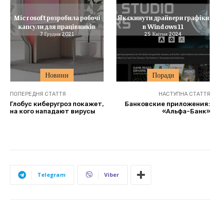
Microsoft розробила робочі
Як скинути драйвери графіки
капсули для працівників
в Windows 11
7 Грудня 2021
25 Квітня 2024
Новини
Поради
ПОПЕРЕДНЯ СТАТТЯ
НАСТУПНА СТАТТЯ
Глобус киберугроз покажет,
Банковские приложения:
на кого нападают вирусы
«Альфа-Банк»
Telegram
Viber