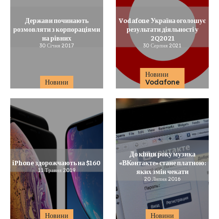
Держави починають
Vodafone Україна оголошує
розмовляти з корпораціями
результати діяльності у
на рівних
2Q2021
30 Січня 2017
30 Серпня 2021
Новини
Новини
Vodafone
До кінця року музика
iPhone здорожчають на $160
«ВКонтакте» стане платною:
11 Травня 2019
яких змін чекати
20 Липня 2016
Новини
Новини