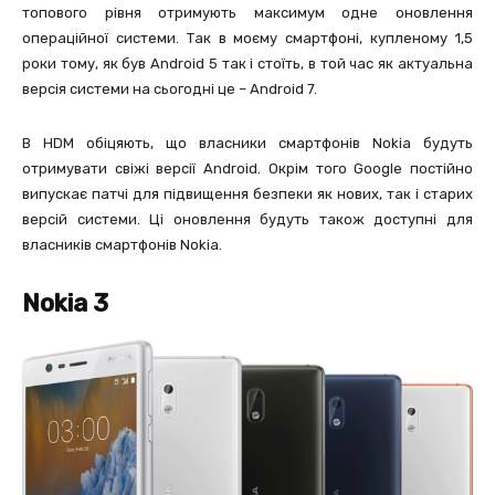
топового рівня отримують максимум одне оновлення
операційної системи. Так в моєму смартфоні, купленому 1,5
роки тому, як був Android 5 так і стоїть, в той час як актуальна
версія системи на сьогодні це – Android 7.
В HDM обіцяють, що власники смартфонів Nokia будуть
отримувати свіжі версії Android. Окрім того Google постійно
випускає патчі для підвищення безпеки як нових, так і старих
версій системи. Ці оновлення будуть також доступні для
власників смартфонів Nokia.
Nokia 3