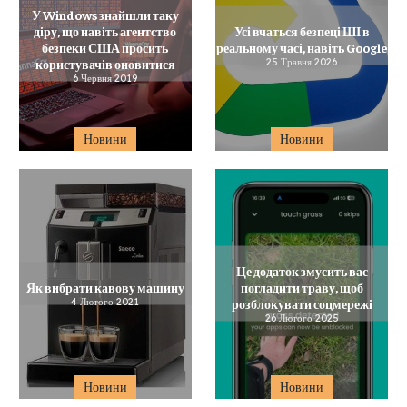
У Windows знайшли таку
діру, що навіть агентство
Усі вчаться безпеці ШІ в
безпеки США просить
реальному часі, навіть Google
користувачів оновитися
25 Травня 2026
6 Червня 2019
Новини
Новини
Це додаток змусить вас
Як вибрати кавову машину
погладити траву, щоб
4 Лютого 2021
розблокувати соцмережі
26 Лютого 2025
Новини
Новини