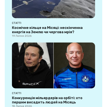
СТАТТІ
Космічне кільце на Місяці: нескінченна
енергія на Землю чи чергова мрія?
19 Липня 2026
СТАТТІ
Конкуренція мільярдерів на орбіті: хто
першим висадить людей на Місяць
18 Липня 2026