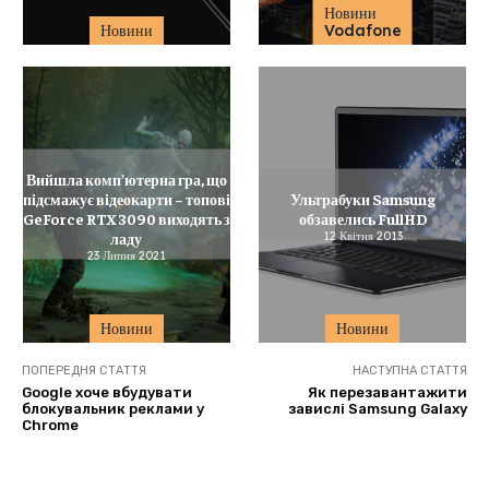
Новини
Новини
Vodafone
Вийшла комп’ютерна гра, що
підсмажує відеокарти – топові
Ультрабуки Samsung
GeForce RTX 3090 виходять з
обзавелись FullHD
ладу
12 Квітня 2013
23 Липня 2021
Новини
Новини
ПОПЕРЕДНЯ СТАТТЯ
НАСТУПНА СТАТТЯ
Google хоче вбудувати
Як перезавантажити
блокувальник реклами у
завислі Samsung Galaxy
Chrome