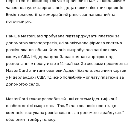
Перші тести нових карток уже пройшли в ПАР, а найближчим
часом планується організація додаткових пілотних проектів.
Вихід технології на комерційний ринок запланований на
поточний рік.
Раніше MasterCard пробувала підтверджувати платежі за
допомогою автопортретів, які аналізувала фірмова система
розпізнавання облич. Компанія випробувала раніше нову
схему в США і Нідерландах. Зараз компанія працює над
розгортанням послуги ще в 14 країнах. За словами президента
MasterCard з питань безпеки Аджея Бхалла, власники карток
у Нідерландах і США «дійсно полюбили» оплату платежів за
допомогою селфі.
MasterCard також розробляє й інші системи ідентифікації
особистості зі смартфона. Так, Бхалл розповів про те, що
компанія тестувала розпізнавання за допомогою райдужної
оболонки і тембру голосу.