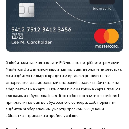
З відбитком пальця вводити PIN-код не потрібно: отримуючи
Mastercard з датчиком відбитків пальців, держатель реєструє
свій відбиток пальця в кредитній організації. Після цього
створюється зашифрований цифровий зразок відбитка, який
зберігається на картці. При оплаті біометрична карта працює
так само, як і будь-яка інша. Її потрібно вставити в термінал і
прикласти палець до вбудованого сенсора, щоб порівняти
відбиток зі збереженим у картці зразком. Якщо вони
збігаються, транзакція пройде успішно.