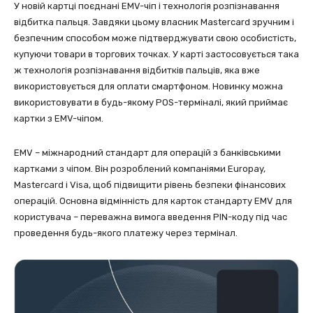
У новій картці поєднані EMV-чіп і технологія розпізнавання
відбитка пальця. Завдяки цьому власник Mastercard зручним і
безпечним способом може підтверджувати свою особистість,
купуючи товари в торгових точках. У карті застосовується така
ж технологія розпізнавання відбитків пальців, яка вже
використовується для оплати смартфоном. Новинку можна
використовувати в будь-якому POS-терміналі, який приймає
картки з EMV-чіпом.
EMV – міжнародний стандарт для операцій з банківськими
картками з чіпом. Він розроблений компаніями Europay,
Mastercard і Visa, щоб підвищити рівень безпеки фінансових
операцій. Основна відмінність для карток стандарту EMV для
користувача – переважна вимога введення PIN-коду під час
проведення будь-якого платежу через термінал.