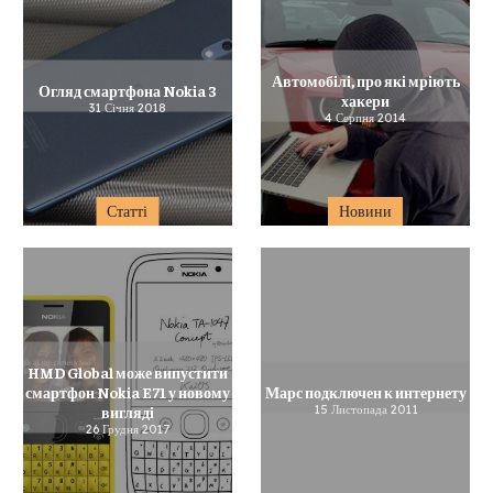
Автомобілі, про які мріють
Огляд смартфона Nokia 3
хакери
31 Січня 2018
4 Серпня 2014
Статті
Новини
HMD Global може випустити
смартфон Nokia E71 у новому
Марс подключен к интернету
вигляді
15 Листопада 2011
26 Грудня 2017