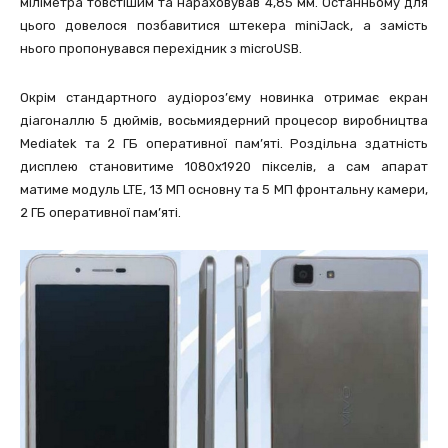
міліметра товстішим та нараховував 4,85 мм. Останньому для
цього довелося позбавитися штекера miniJack, а замість
нього пропонувався перехідник з microUSB.
Окрім стандартного аудіороз’єму новинка отримає екран
діагоналлю 5 дюймів, восьмиядерний процесор виробництва
Mediatek та 2 ГБ оперативної пам’яті. Роздільна здатність
дисплею становитиме 1080х1920 пікселів, а сам апарат
матиме модуль LTE, 13 МП основну та 5 МП фронтальну камери,
2 ГБ оперативної пам’яті.