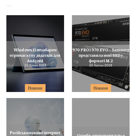
696
Windows 11 незабаром
970 PRO і 970 EVO – Samsung
отримає купу додатків для
представила нові SSD у
Android
форматі M.2
11 Липня 2023
25 Квітня 2018
Новини
Новини
Російськомовний інтернет
Google «проговорился» о