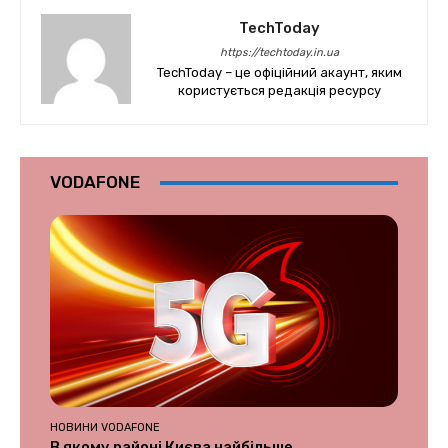
TechToday
https://techtoday.in.ua
TechToday – це офіційний акаунт, яким
користується редакція ресурсу
VODAFONE
НОВИНИ VODAFONE
В якому районі Києва найбільше