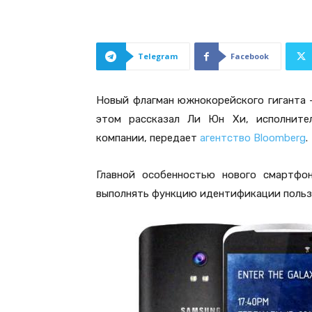
Telegram
Facebook
Новый флагман южнокорейского гиганта –
этом рассказал Ли Юн Хи, исполнител
компании, передает
агентство Bloomberg
.
Главной особенностью нового смартфон
выполнять функцию идентификации пользов