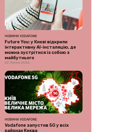
НОВИНИ VODAFONE
Future You: у Києві відкрили
інтерактивну AI-інсталяцію, де
можна зустрітися із собою з
майбутнього
22 Липня 2026
НОВИНИ VODAFONE
Vodafone запустив 5G у всіх
районах Києва