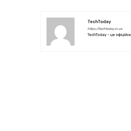
TechToday
https://techtoday.in.ua
TechToday – це офіційн