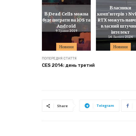
Власники
В Dead Cells можна
комп’ютерів з Nv
буде пограти на iOS та
RTX можуть навч
Android
власний штучн
9 Травня 2019
інтелект
14 Лютого 2024
Новини
Новини
ПОПЕРЕДНЯ СТАТТЯ
CES 2014: день третий
Telegram
Share