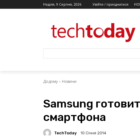
Неділя, 9 Серпня, 2026
Увійти / приєднатися
НО
Додому
Новини
Samsung готовит
смартфона
TechToday
10 Січня 2014