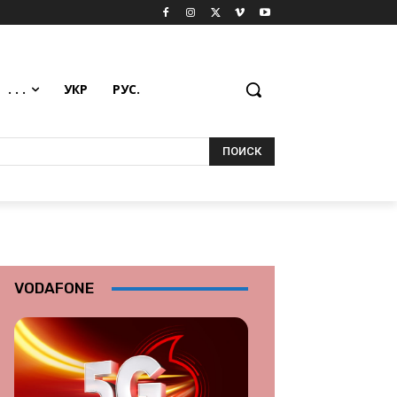
. . .
УКР
РУС.
ПОИСК
VODAFONE