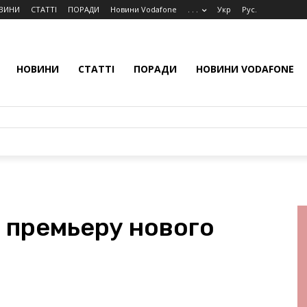
ВИНИ
СТАТТІ
ПОРАДИ
Новини Vodafone
. . .
Укр
Рус.
НОВИНИ
СТАТТІ
ПОРАДИ
НОВИНИ VODAFONE
 премьеру нового