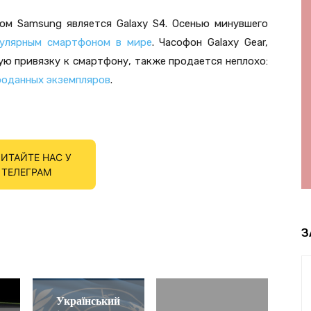
ом Samsung является Galaxy S4. Осенью минувшего
улярным смартфоном в мире
. Часофон Galaxy Gear,
ю привязку к смартфону, также продается неплохо:
роданных экземпляров
.
ИТАЙТЕ НАС У
ТЕЛЕГРАМ
З
Український