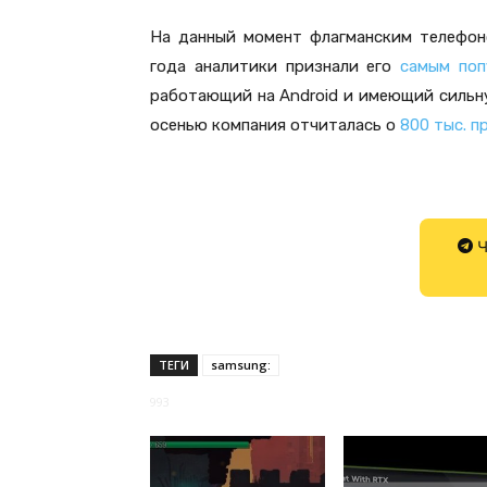
На данный момент флагманским телефон
года аналитики признали его
самым поп
работающий на Android и имеющий сильну
осенью компания отчиталась о
800 тыс. п
Ч
ТЕГИ
samsung:
993