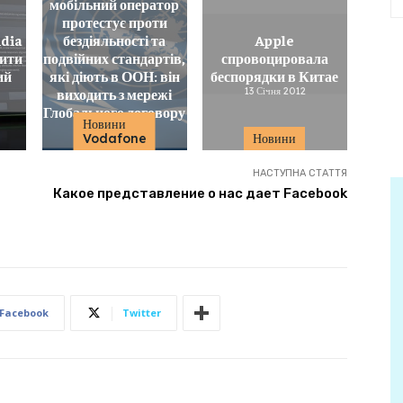
мобільний оператор
протестує проти
idia
бездіяльності та
Apple
ити
подвійних стандартів,
спровоцировала
ий
які діють в ООН: він
беспорядки в Китае
виходить з мережі
13 Січня 2012
Глобального договору
Новини
ООН
Vodafone
Новини
9 Червня 2023
НАСТУПНА СТАТТЯ
Какое представление о нас дает Facebook
Facebook
Twitter