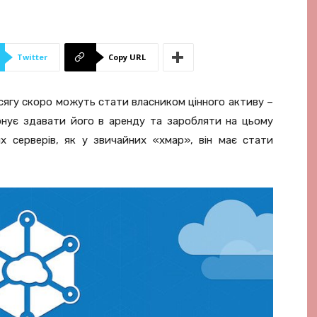
Twitter
Copy URL
сягу скоро можуть стати власником цінного активу –
нує здавати його в аренду та заробляти на цьому
их серверів, як у звичайних «хмар», він має стати