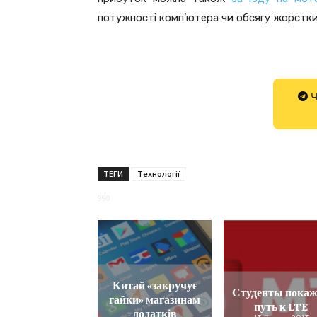
потужності комп’ютера чи обсягу жорстких 
Ч
ТЕГИ
Технології
990
Китай «закручує
Студенты пока
гайки» магазинам
путь к LTE
додатків