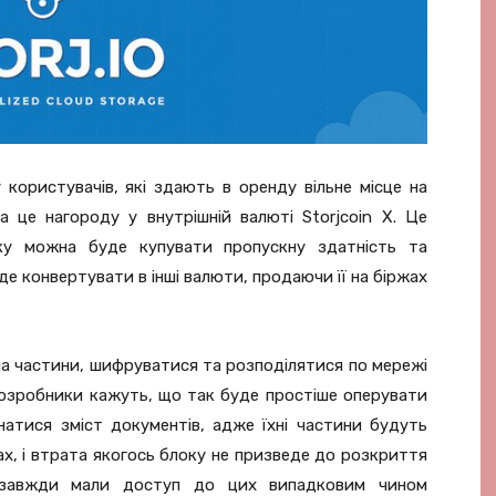
користувачів, які здають в оренду вільне місце на
 це нагороду у внутрішній валюті Storjcoin X. Це
ку можна буде купувати пропускну здатність та
де конвертувати в інші валюти, продаючи її на біржах
на частини, шифруватися та розподілятися по мережі
Розробники кажуть, що так буде простіше оперувати
атися зміст документів, адже їхні частини будуть
х, і втрата якогось блоку не призведе до розкриття
 завжди мали доступ до цих випадковим чином