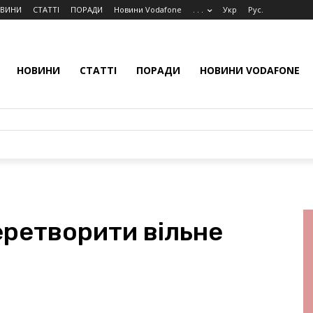
ВИНИ
СТАТТІ
ПОРАДИ
Новини Vodafone
. . .
Укр
Рус.
НОВИНИ
СТАТТІ
ПОРАДИ
НОВИНИ VODAFONE
еретворити вільне