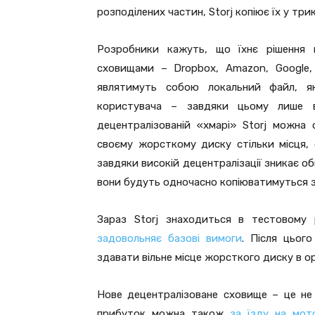
розподілених частин, Storj копіює їх у три
Розробники кажуть, що їхнє рішення 
сховищами – Dropbox, Amazon, Google,
являтимуть собою локальний файл, я
користувача – завдяки цьому лише в
децентралізованій «хмарі» Storj можн
своєму жорсткому диску стільки місця, 
завдяки високій децентралізації зникає о
вони будуть одночасно копіюватимуться з
Зараз Storj знаходиться в тестовому
задовольняє базові вимоги
. Після цьог
здавати вільне місце жорсткого диску в о
Нове децентралізоване сховище – це не
прибуток можна також
за їзду на мот