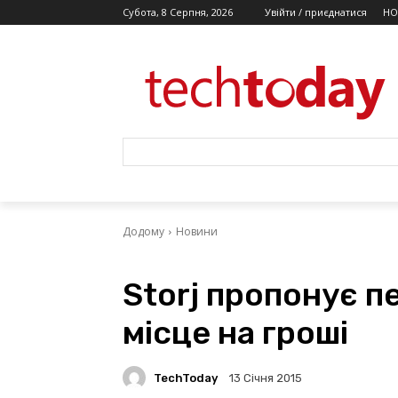
Субота, 8 Серпня, 2026
Увійти / приєднатися
НО
Додому
Новини
Storj пропонує п
місце на гроші
TechToday
13 Січня 2015