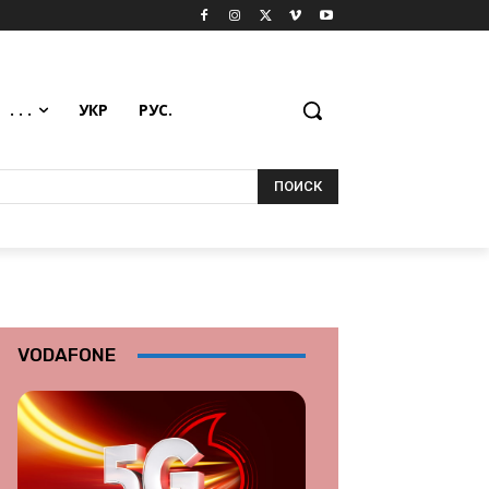
. . .
УКР
РУС.
ПОИСК
VODAFONE