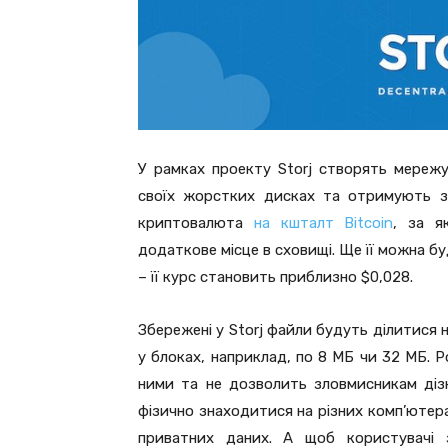
У рамках проекту Storj створять мережу 
своїх жорстких дисках та отримують за
криптовалюта
на кшталт Bitcoin
, за я
додаткове місце в сховищі. Ще її можна бу
– її курс становить приблизно $0,028.
Збережені у Storj файли будуть ділитися 
у блоках, наприклад, по 8 МБ чи 32 МБ. 
ними та не дозволить зловмисникам дізн
фізично знаходитися на різних комп’ютера
приватних даних. А щоб користувачі