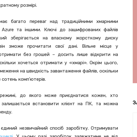
кратному розмірі.
має багато переваг над традиційними хмарними
 Azure та іншими. Ключі до зашифрованих файлів
кий зберігається на власному жорсткому диску
ін зможе прочитати свої дані. Вільне місце у
а отримати без грошей – досить лише відкрити на
скільки хочеться отримати у «хмарі». Окрім цього,
бмеження на швидкість завантаження файлів, оскільки
 сотень комп’ютерів.
 режимі, до якого може приєднатися кожен, хто
З
о залишається встановити клієнт на ПК, та можна
ренду.
 єдиний незвичайний спосіб заробітку. Отримувати
оциклі
. У цьому разі заробіток залежатиме не від