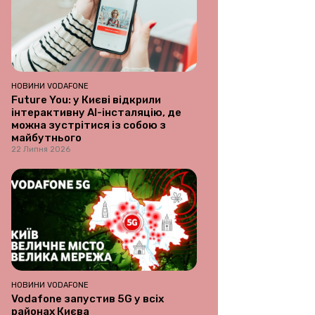
НОВИНИ VODAFONE
Future You: у Києві відкрили
інтерактивну AI-інсталяцію, де
можна зустрітися із собою з
майбутнього
22 Липня 2026
НОВИНИ VODAFONE
Vodafone запустив 5G у всіх
районах Києва