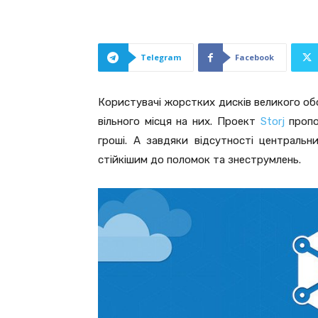
Telegram
Facebook
Користувачі жорстких дисків великого об
вільного місця на них. Проект
Storj
пропо
гроші. А завдяки відсутності центральн
стійкішим до поломок та знеструмлень.