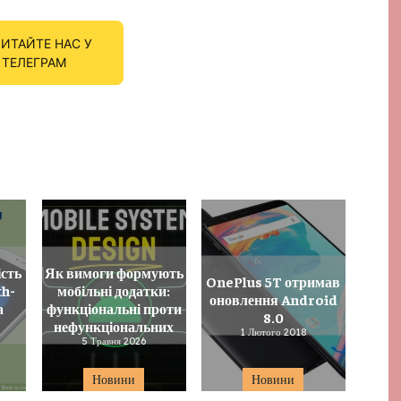
ИТАЙТЕ НАС У
ТЕЛЕГРАМ
ість
Як вимоги формують
OnePlus 5T отримав
th-
мобільні додатки:
оновлення Android
а
функціональні проти
8.0
нефункціональних
1 Лютого 2018
5 Травня 2026
Новини
Новини