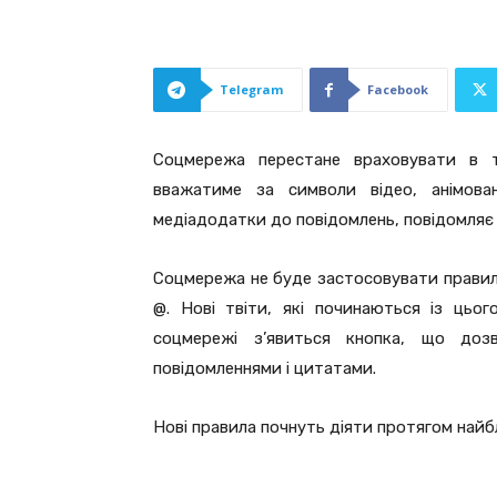
Telegram
Facebook
Соцмережа перестане враховувати в те
вважатиме за символи відео, анімован
медіадодатки до повідомлень, повідомля
Соцмережа не буде застосовувати правило 
@. Нові твіти, які починаються із цьо
соцмережі з’явиться кнопка, що доз
повідомленнями і цитатами.
Нові правила почнуть діяти протягом найб