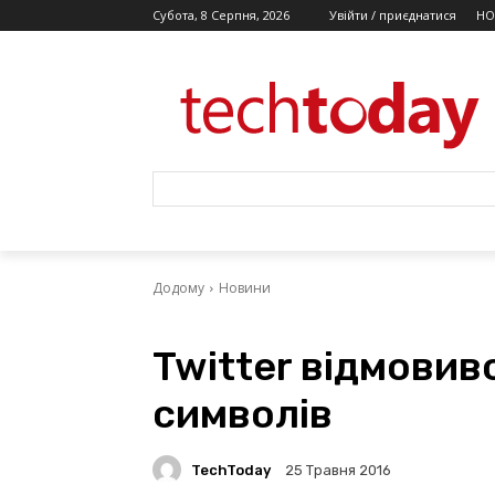
Субота, 8 Серпня, 2026
Увійти / приєднатися
НО
Додому
Новини
Twіtter відмовивс
символів
TechToday
25 Травня 2016