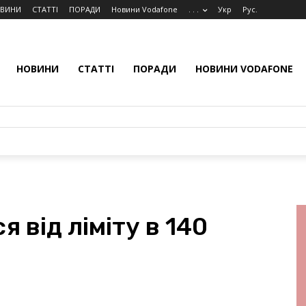
ВИНИ
СТАТТІ
ПОРАДИ
Новини Vodafone
. . .
Укр
Рус.
НОВИНИ
СТАТТІ
ПОРАДИ
НОВИНИ VODAFONE
я від ліміту в 140