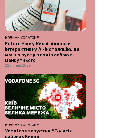
НОВИНИ VODAFONE
Future You: у Києві відкрили
інтерактивну AI-інсталяцію, де
можна зустрітися із собою з
майбутнього
22 Липня 2026
НОВИНИ VODAFONE
Vodafone запустив 5G у всіх
районах Києва