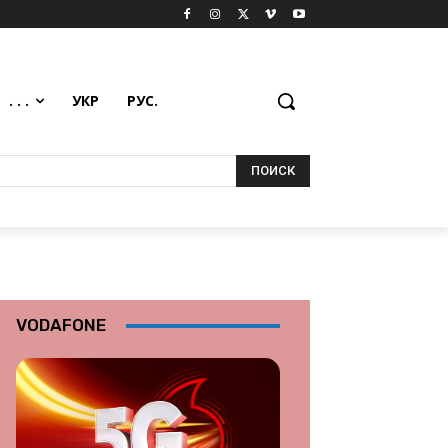
. . .
УКР
РУС.
ПОИСК
VODAFONE