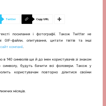
Twitter
Copy URL
ксті посилання і фотографії. Також Twіtter не
і GIF-файли, опитування, цитати твітів та інші
є
сайт компанії
.
в 140 символів ще й до імен користувачів зі знаком
го символу, будуть бачити всі фоловери. Також у
волить користувачам повторно ділитися своїми
лижчих місяців.