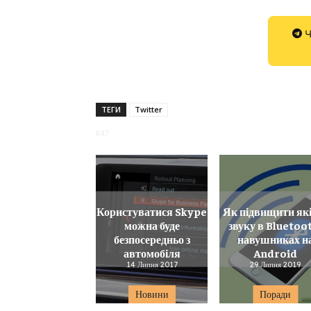
Ч
ТЕГИ
Twitter
847
Користуватися Skype
Як підвищити як
можна буде
звуку в Bluetoo
безпосередньо з
навушниках н
автомобіля
Android
14 Липня 2017
29 Липня 2019
Новини
Поради