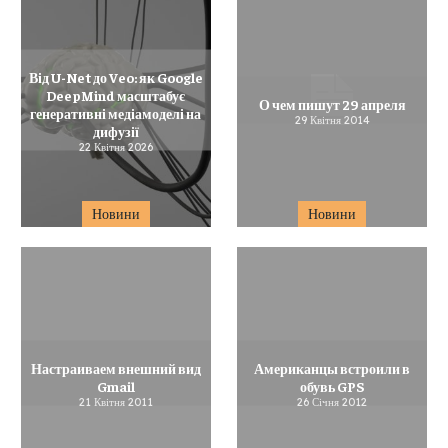
Від U-Net до Veo: як Google
DeepMind масштабує
О чем пишут 29 апреля
генеративні медіамоделі на
29 Квітня 2014
дифузії
22 Квітня 2026
Новини
Новини
Настраиваем внешний вид
Американцы встроили в
Gmail
обувь GPS
21 Квітня 2011
26 Січня 2012