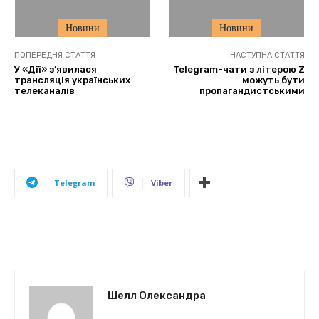
Новини
Новини
ПОПЕРЕДНЯ СТАТТЯ
НАСТУПНА СТАТТЯ
У «Дії» з’явилася
Telegram-чати з літерою Z
трансляція українських
можуть бути
телеканалів
пропагандистськими
Telegram
Viber
Шелл Олександра