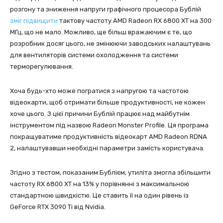
розгону та зниження напруги графічного процесора Бублій
зміг підвищити
тактову частоту AMD Radeon RX 6800 XT на 300
МГц, що не мало. Можливо, ще більш вражаючим є те, що
розробник досяг цього, не змінюючи заводських налаштувань
для вентиляторів системи охолодження та системи
терморегулювання.
Хоча будь-хто може погратися з напругою та частотою
відеокарти, щоб отримати більше продуктивності, не кожен
хоче цього. З цієї причини Бублій працює над майбутнім
інструментом під назвою Radeon Monster Profile. Ця програма
покращуватиме продуктивність відеокарт AMD Radeon RDNA
2, налаштувавши необхідні параметри замість користувача.
Згідно з тестом, показаним Бублієм, утиліта змогла збільшити
частоту RX 6800 XT на 13% у порівнянні з максимальною
стандартною швидкістю. Це ставить її на один рівень із
GeForce RTX 3090 Ti від Nvidia.