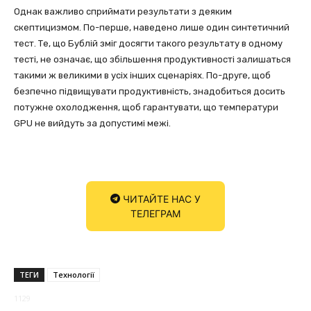
Однак важливо сприймати результати з деяким
скептицизмом. По-перше, наведено лише один синтетичний
тест. Те, що Бублій зміг досягти такого результату в одному
тесті, не означає, що збільшення продуктивності залишаться
такими ж великими в усіх інших сценаріях. По-друге, щоб
безпечно підвищувати продуктивність, знадобиться досить
потужне охолодження, щоб гарантувати, що температури
GPU не вийдуть за допустимі межі.
ЧИТАЙТЕ НАС У
ТЕЛЕГРАМ
ТЕГИ
Технології
1129