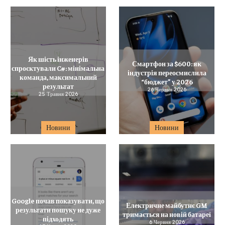
Як шість інженерів
Смартфон за $600: як
спроєктували C#: мінімальна
індустрія переосмислила
команда, максимальний
“бюджет” у 2026
результат
26 Червня 2026
25 Травня 2026
Новини
Новини
Google почав показувати, що
Електричне майбутнє GM
результати пошуку не дуже
тримається на новій батареї
підходять
6 Червня 2026