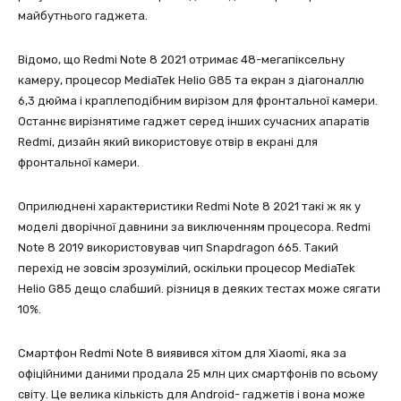
майбутнього гаджета.
Відомо, що Redmi Note 8 2021 отримає 48-мегапіксельну
камеру, процесор MediaTek Helio G85 та екран з діагоналлю
6,3 дюйма і краплеподібним вирізом для фронтальної камери.
Останнє вирізнятиме гаджет серед інших сучасних апаратів
Redmi, дизайн який використовує отвір в екрані для
фронтальної камери.
Оприлюднені характеристики Redmi Note 8 2021 такі ж як у
моделі дворічної давнини за виключенням процесора. Redmi
Note 8 2019 використовував чип Snapdragon 665. Такий
перехід не зовсім зрозумілий, оскільки процесор MediaTek
Helio G85 дещо слабший. різниця в деяких тестах може сягати
10%.
Смартфон Redmi Note 8 виявився хітом для Xiaomi, яка за
офіційними даними продала 25 млн цих смартфонів по всьому
світу. Це велика кількість для Android- гаджетів і вона може