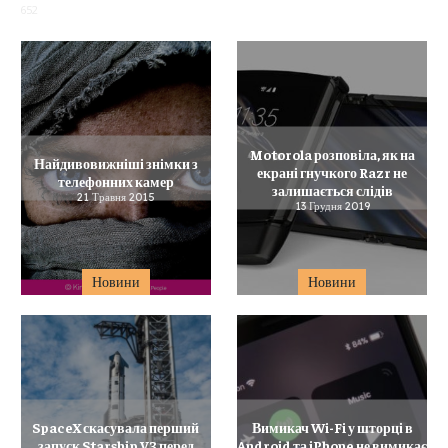
652
Motorola розповіла, як на
Найдивовижніші знімки з
екрані гнучкого Razr не
телефонних камер
залишається слідів
21 Травня 2015
13 Грудня 2019
Новини
Новини
SpaceX скасувала перший
Вимикач Wi-Fi у шторці в
запуск Starship V3 перед
Android та iPhone не вимикає