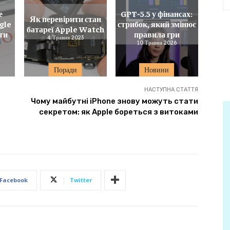
е
GPT-5.5 у фінансах:
Як перевірити стан
gle
стрибок, який змінює
батареї Apple Watch
ти
правила гри
4 Травня 2023
10 Травня 2026
Поради
Новини
НАСТУПНА СТАТТЯ
Чому майбутні iPhone знову можуть стати
секретом: як Apple бореться з витоками
Facebook
Twitter