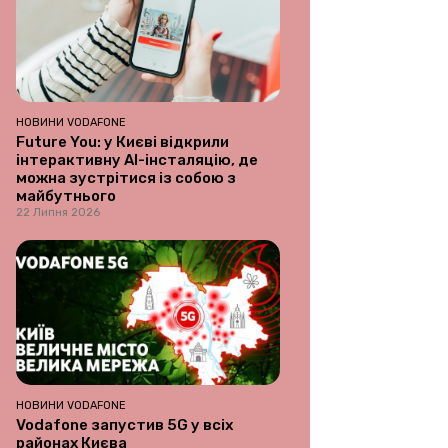
НОВИНИ VODAFONE
Future You: у Києві відкрили
інтерактивну AI-інсталяцію, де
можна зустрітися із собою з
майбутнього
22 Липня 2026
НОВИНИ VODAFONE
Vodafone запустив 5G у всіх
районах Києва