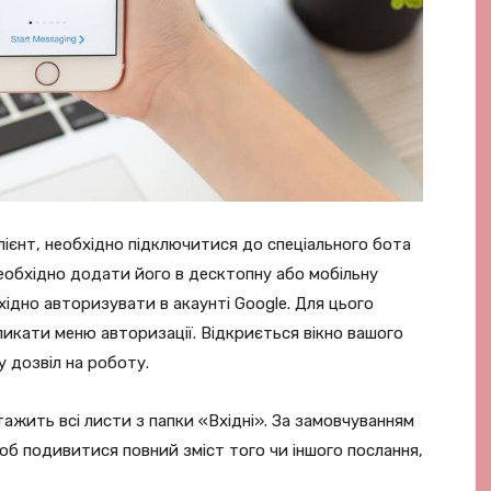
ієнт, необхідно підключитися до спеціального бота
необхідно додати його в десктопну або мобільну
хідно авторизувати в акаунті Google. Для цього
ликати меню авторизації. Відкриється вікно вашого
у дозвіл на роботу.
ажить всі листи з папки «Вхідні». За замовчуванням
Щоб подивитися повний зміст того чи іншого послання,