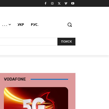
. . .
УКР
РУС.
ПОИСК
VODAFONE