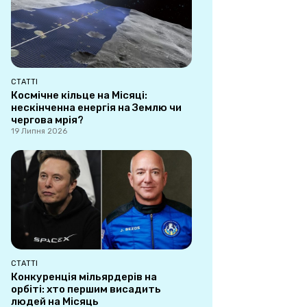
СТАТТІ
Космічне кільце на Місяці:
нескінченна енергія на Землю чи
чергова мрія?
19 Липня 2026
СТАТТІ
Конкуренція мільярдерів на
орбіті: хто першим висадить
людей на Місяць