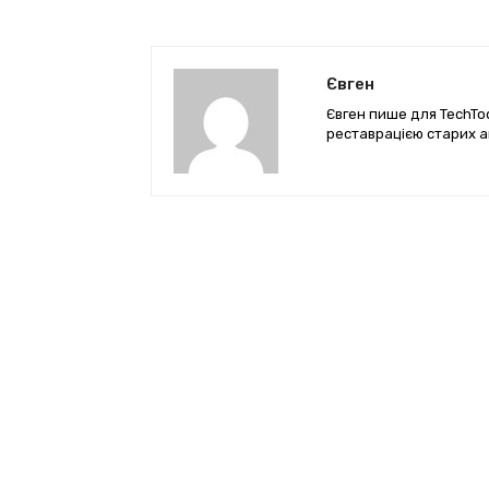
Євген
Євген пише для TechTod
реставрацією старих а