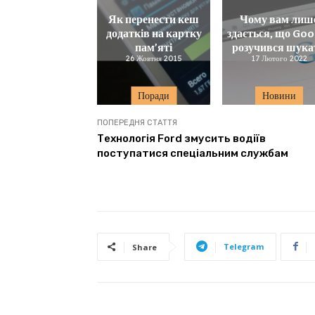
Як перенести кеш
Чому вам лиш
додатків на картку
здається, що Goo
пам’яті
розучився шука
26 Жовтня 2015
17 Лютого 2022
Поради
Новини
ПОПЕРЕДНЯ СТАТТЯ
Технологія Ford змусить водіїв
поступатися спеціальним службам
Telegram
Share